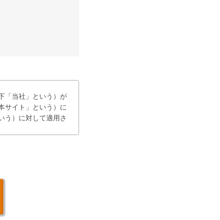
下「当社」という）が
下「本サイト」という）に
いう）に対して適用さ
し、当社は、利用者
する。

更等が生じた場合に