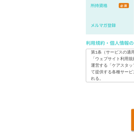
所持資格
必須
メルマガ登録
利用規約・個人情報の
第1条（サービスの適用
「ウェブサイト利用規
運営する「ケアスタッフサ
て提供する各種サービ
れる。

2. 利用者は、本サ
が、本サイトを利用し
第2条　（利用者の責任
1. 利用者は、自ら
2. 利用者は、登録
は、速やかに自らの責