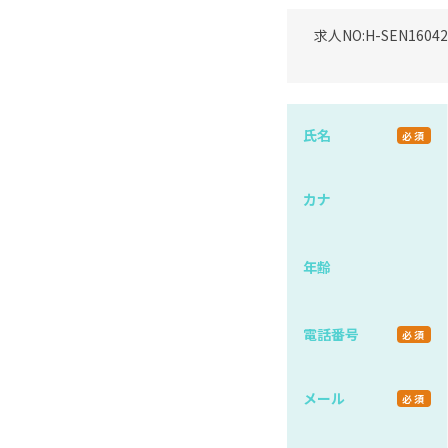
求人NO:
H-SEN16042
氏名
必須
カナ
年齢
電話番号
必須
メール
必須