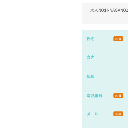
求人NO:
H-NAGANO1
氏名
必須
カナ
年齢
電話番号
必須
メール
必須