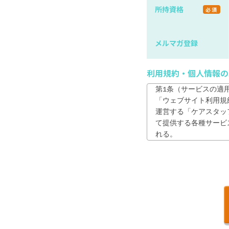
所持資格
必須
メルマガ登録
利用規約・個人情報の
第1条（サービスの適用
「ウェブサイト利用規
運営する「ケアスタッフサ
て提供する各種サービ
れる。

2. 利用者は、本サ
が、本サイトを利用し
第2条　（利用者の責任
1. 利用者は、自ら
2. 利用者は、登録
は、速やかに自らの責