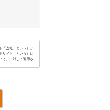
下「当社」という）が
下「本サイト」という）に
いう）に対して適用さ
し、当社は、利用者
する。

更等が生じた場合に