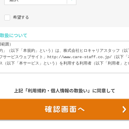
希望する
取扱について
範囲）

約」（以下「本規約」という）は、株式会社ヒロキャリアスタッフ（以
ービスウェブサイト」http://www.care-staff.co.jp/（以
ス（以下「本サービス」という）を利用する利用者（以下「利用者」と
イトを利用（閲覧・検索等）に際し、本規約の内容を全て承諾するものと
た時点で、本規約の内容を全て承諾したものとみなす。

上記「利用規約・個人情報の取扱い」に同意して
）

の意思および責任において、本サイトを利用または、当社へ登録するものと
の際に入力した情報の正確性について責任を負うものとし、登録内容に変
任によって登録内容を修正するものとする。

に対して登録した情報に起因して、当社の取引先企業その他の第三者との