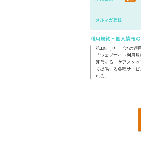
メルマガ登録
利用規約・個人情報の
第1条（サービスの適用
「ウェブサイト利用規
運営する「ケアスタッフサ
て提供する各種サービ
れる。

2. 利用者は、本サ
が、本サイトを利用し
第2条　（利用者の責任
1. 利用者は、自ら
2. 利用者は、登録
は、速やかに自らの責
3. 利用者は、当社