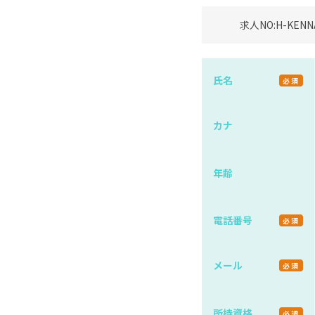
求人NO:
H-KENN
氏名
必須
カナ
年齢
電話番号
必須
メール
必須
所持資格
必須