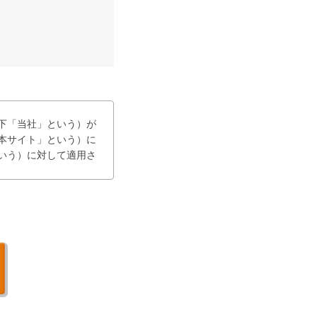
下「当社」という）が
下「本サイト」という）に
いう）に対して適用さ
し、当社は、利用者
する。

更等が生じた場合に
間で紛争等が生じた場