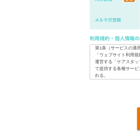
メルマガ登録
利用規約・個人情報の
第1条（サービスの適用
「ウェブサイト利用規
運営する「ケアスタッフサ
て提供する各種サービ
れる。

2. 利用者は、本サ
が、本サイトを利用し
第2条　（利用者の責任
1. 利用者は、自ら
2. 利用者は、登録
は、速やかに自らの責
3. 利用者は、当社