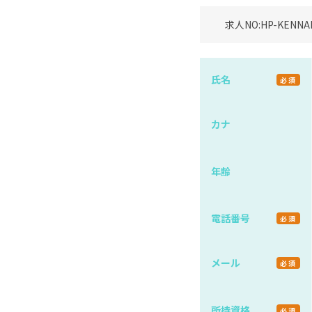
求人NO:
HP-KENNA
氏名
必須
カナ
年齢
電話番号
必須
メール
必須
所持資格
必須