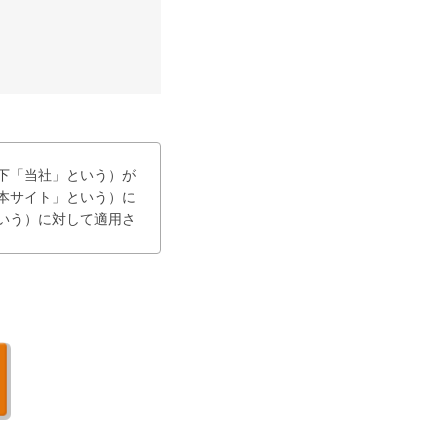
下「当社」という）が
下「本サイト」という）に
いう）に対して適用さ
し、当社は、利用者
する。

更等が生じた場合に
間で紛争等が生じた場