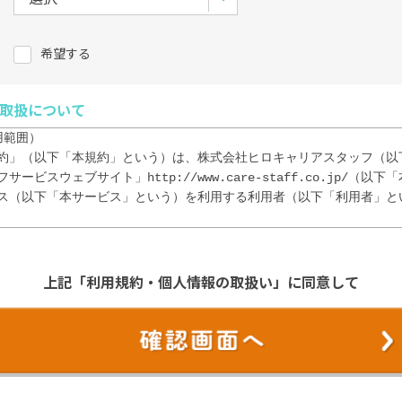
希望する
取扱について
範囲）

約」（以下「本規約」という）は、株式会社ヒロキャリアスタッフ（以
ービスウェブサイト」http://www.care-staff.co.jp/（以
ス（以下「本サービス」という）を利用する利用者（以下「利用者」と
イトを利用（閲覧・検索等）に際し、本規約の内容を全て承諾するものと
た時点で、本規約の内容を全て承諾したものとみなす。

上記「利用規約・個人情報の取扱い」に同意して
）

の意思および責任において、本サイトを利用または、当社へ登録するものと
の際に入力した情報の正確性について責任を負うものとし、登録内容に変
任によって登録内容を修正するものとする。

に対して登録した情報に起因して、当社の取引先企業その他の第三者との