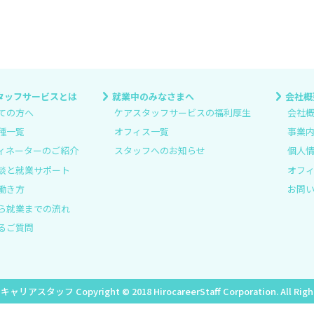
タッフサービスとは
就業中のみなさまへ
会社概
ての方へ
ケアスタッフサービスの福利厚生
会社
種一覧
オフィス一覧
事業
ィネーターのご紹介
スタッフへのお知らせ
個人
談と就業サポート
オフ
働き方
お問
ら就業までの流れ
るご質問
ロキャリアスタッフ
Copyright © 2018 HirocareerStaff Corporation. All Rig