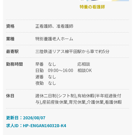
特養の看護師
資格
正看護師、准看護師
業種
特別養護老人ホーム
最寄駅
三陸鉄道リアス線平田駅から車で約5分
勤務時間
早番
なし
応相談
日勤
09:00～16:00
相談OK
遅番
なし
夜勤
なし
休日
週休二日制(シフト制),有給休暇(半年経過後付
与),産前産後休業,育児休業,介護休業,看護休暇
更新日：2026/08/07
求人ID：HP-ENGAN160328-K4