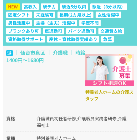
NEW
高収入
駅チカ
駅近5分以内
駅近（8分以内）
固定シフト
未経験可
長期(2カ月以上)
女性活躍中
男性活躍中
主婦（主夫）活躍中
学歴不問
ブランクあり可
車通勤可
バイク通勤可
交通費支給
資格取得サポート
産休・育休取得実績あり
急募
｜ 仙台市泉区 ｜ 介護職 ｜ 時給
派
1400円～1680円
特養老人ホームの介護ス
タッフ
資格
介護職員初任者研修,介護職員実務者研修,介護
福祉士
業種
特別養護老人ホーム