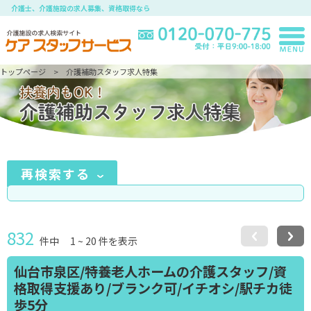
介護士、介護施設の求人募集、資格取得なら
トップページ
介護補助スタッフ求人特集
再検索する
832
件中
1
~
20
件を表示
仙台市泉区/特養老人ホームの介護スタッフ/資
格取得支援あり/ブランク可/イチオシ/駅チカ徒
歩5分