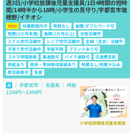
週3日/小学校放課後児童支援員/1日4時間の短時
間/14時半から18時/小学生の見守り/宇都宮市瑞
穂野/イチオシ
NEW
扶養範囲内可
夜勤なし
副業/ダブルワーク可
短期(2カ月未満)
長期(2カ月以上)
女性活躍中
ミドル世代活躍中
シニア世代活躍中
主婦（主夫）活躍中
子育て世代活躍中
学歴不問
ブランクあり可
スキマ時間勤務
車通勤可
バイク通勤可
交通費支給
昇給あり
産休・育休取得実績あり
残業なし/残業少なめ
即日勤務可
急募
｜ 宇都宮市 ｜ 支援員 ｜ 時給
派
1200円～1300円
小学校放課後児童支援員