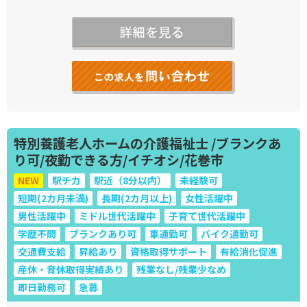
特別養護老人ホームの介護福祉士 /ブランクあ
り可/夜勤できる方/イチオシ/花巻市
NEW
駅チカ
駅近（8分以内）
未経験可
短期(2カ月未満)
長期(2カ月以上)
女性活躍中
男性活躍中
ミドル世代活躍中
子育て世代活躍中
学歴不問
ブランクあり可
車通勤可
バイク通勤可
交通費支給
昇給あり
資格取得サポート
有給消化促進
産休・育休取得実績あり
残業なし/残業少なめ
即日勤務可
急募