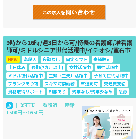
9時から16時/週3日から可/特養の看護師/准看護
師可/ミドルシニア世代活躍中/イチオシ/釜石市
NEW
高収入
夜勤なし
固定シフト
未経験可
土日休み
長期(2カ月以上)
女性活躍中
男性活躍中
ミドル世代活躍中
主婦（主夫）活躍中
子育て世代活躍中
ブランクあり可
スキマ時間勤務
車通勤可
交通費支給
資格取得サポート
制服あり
残業なし/残業少なめ
急募
｜ 釜石市 ｜ 看護師 ｜ 時給
派
1500円～1650円