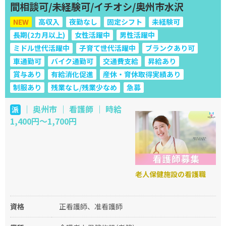
間相談可/未経験可/イチオシ/奥州市水沢
NEW
高収入
夜勤なし
固定シフト
未経験可
長期(2カ月以上)
女性活躍中
男性活躍中
ミドル世代活躍中
子育て世代活躍中
ブランクあり可
車通勤可
バイク通勤可
交通費支給
昇給あり
賞与あり
有給消化促進
産休・育休取得実績あり
制服あり
残業なし/残業少なめ
急募
｜ 奥州市 ｜ 看護師 ｜ 時給
派
1,400円～1,700円
老人保健施設の看護職
資格
正看護師、准看護師