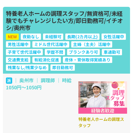
特養老人ホームの調理スタッフ/無資格可/未経
験でもチャレンジしたい方/即日勤務可/イチオ
シ/奥州市
NEW
夜勤なし
未経験可
長期(2カ月以上)
女性活躍中
男性活躍中
ミドル世代活躍中
主婦（主夫）活躍中
子育て世代活躍中
学歴不問
ブランクあり可
車通勤可
交通費支給
有給消化促進
産休・育休取得実績あり
残業なし/残業少なめ
即日勤務可
｜ 奥州市 ｜ 調理師 ｜ 時給
派
1050円～1050円
特養老人ホームの調理ス
タッフ