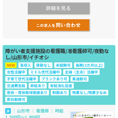
障がい者支援施設の看護職/准看護師可/夜勤な
し/山形市/イチオシ
NEW
高収入
夜勤なし
未経験可
長期(2カ月以上)
女性活躍中
ミドル世代活躍中
主婦（主夫）活躍中
子育て世代活躍中
ブランクあり可
車通勤可
交通費支給
昇給あり
有給消化促進
産休・育休取得実績あり
制服あり
残業なし/残業少なめ
即日勤務可
｜ 山形市 ｜ 看護師 ｜ 時給
派
1,500円〜1,800円