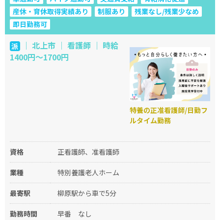
産休・育休取得実績あり
制服あり
残業なし/残業少なめ
即日勤務可
｜ 北上市 ｜ 看護師 ｜ 時給
派
1400円～1700円
特養の正准看護師/日勤フ
ルタイム勤務
資格
正看護師、准看護師
業種
特別養護老人ホーム
最寄駅
柳原駅から車で5分
勤務時間
早番
なし