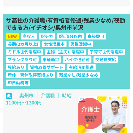
サ高住の介護職/有資格者優遇/残業少なめ/夜勤
できる方/イチオシ/奥州市前沢
NEW
高収入
駅チカ
駅近5分以内
未経験可
長期(2カ月以上)
女性活躍中
男性活躍中
ミドル世代活躍中
主婦（主夫）活躍中
子育て世代活躍中
ブランクあり可
車通勤可
バイク通勤可
交通費支給
昇給あり
資格取得サポート
有給消化促進
産休・育休取得実績あり
残業なし/残業少なめ
即日勤務可
｜ 奥州市 ｜ 介護職 ｜ 時給
派
1100円～1300円