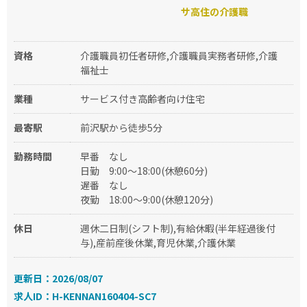
サ高住の介護職
資格
介護職員初任者研修,介護職員実務者研修,介護
福祉士
業種
サービス付き高齢者向け住宅
最寄駅
前沢駅から徒歩5分
勤務時間
早番
なし
日勤
9:00～18:00(休憩60分)
遅番
なし
夜勤
18:00～9:00(休憩120分)
休日
週休二日制(シフト制),有給休暇(半年経過後付
与),産前産後休業,育児休業,介護休業
更新日：2026/08/07
求人ID：H-KENNAN160404-SC7