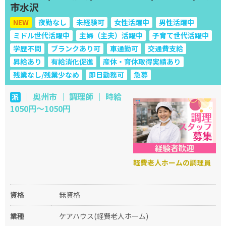
市水沢
NEW
夜勤なし
未経験可
女性活躍中
男性活躍中
ミドル世代活躍中
主婦（主夫）活躍中
子育て世代活躍中
学歴不問
ブランクあり可
車通勤可
交通費支給
昇給あり
有給消化促進
産休・育休取得実績あり
残業なし/残業少なめ
即日勤務可
急募
｜ 奥州市 ｜ 調理師 ｜ 時給
派
1050円～1050円
軽費老人ホームの調理員
資格
無資格
業種
ケアハウス(軽費老人ホーム)