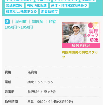
交通費支給
有給消化促進
産休・育休取得実績あり
残業なし/残業少なめ
即日勤務可
｜ 奥州市 ｜ 調理師 ｜ 時給
派
1050円～1050円
病院内厨房の調理スタッ
フ
資格
無資格
業種
病院・クリニック
最寄駅
前沢駅から車で7分
勤務時間
早番
06:00〜14:45(休憩60分)