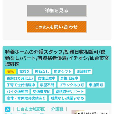
特養ホームの介護スタッフ/勤務日数相談可/夜
勤なし/パート/有資格者優遇/イチオシ/仙台市宮
城野区
NEW
高収入
夜勤なし
固定シフト
未経験可
長期(2カ月以上)
女性活躍中
男性活躍中
子育て世代活躍中
学歴不問
ブランクあり可
車通勤可
バイク通勤可
交通費支給
資格取得サポート
産休・育休取得実績あり
残業なし/残業少なめ
｜ 仙台市宮城野区 ｜ 介護職 ｜
派