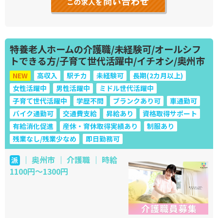
特養老人ホームの介護職/未経験可/オールシフ
トできる方/子育て世代活躍中/イチオシ/奥州市
NEW
高収入
駅チカ
未経験可
長期(2カ月以上)
女性活躍中
男性活躍中
ミドル世代活躍中
子育て世代活躍中
学歴不問
ブランクあり可
車通勤可
バイク通勤可
交通費支給
昇給あり
資格取得サポート
有給消化促進
産休・育休取得実績あり
制服あり
残業なし/残業少なめ
即日勤務可
｜ 奥州市 ｜ 介護職 ｜ 時給
派
1100円～1300円