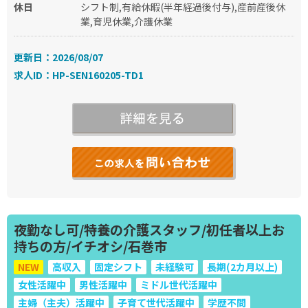
休日
シフト制,有給休暇(半年経過後付与),産前産後休
業,育児休業,介護休業
更新日：2026/08/07
求人ID：HP-SEN160205-TD1
夜勤なし可/特養の介護スタッフ/初任者以上お
持ちの方/イチオシ/石巻市
NEW
高収入
固定シフト
未経験可
長期(2カ月以上)
女性活躍中
男性活躍中
ミドル世代活躍中
主婦（主夫）活躍中
子育て世代活躍中
学歴不問