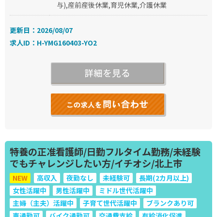
与),産前産後休業,育児休業,介護休業
更新日：2026/08/07
求人ID：H-YMG160403-YO2
特養の正准看護師/日勤フルタイム勤務/未経験
でもチャレンジしたい方/イチオシ/北上市
NEW
高収入
夜勤なし
未経験可
長期(2カ月以上)
女性活躍中
男性活躍中
ミドル世代活躍中
主婦（主夫）活躍中
子育て世代活躍中
ブランクあり可
車通勤可
バイク通勤可
交通費支給
有給消化促進