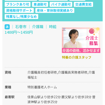
ブランクあり可
車通勤可
バイク通勤可
交通費支給
資格取得サポート
産休・育休取得実績あり
残業なし/残業少なめ
｜ 石巻市 ｜ 介護職 ｜ 時給
派
1400円～1450円
特養の介護スタッフ
資格
介護職員初任者研修,介護職員実務者研修,介護
福祉士
業種
特別養護老人ホーム
最寄駅
佳景山駅より徒歩22分 鹿又駅より徒歩18分 曽
波神駅より徒歩25分