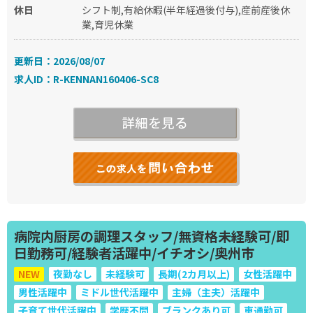
休日
シフト制,有給休暇(半年経過後付与),産前産後休
業,育児休業
更新日：2026/08/07
求人ID：R-KENNAN160406-SC8
病院内厨房の調理スタッフ/無資格未経験可/即
日勤務可/経験者活躍中/イチオシ/奥州市
NEW
夜勤なし
未経験可
長期(2カ月以上)
女性活躍中
男性活躍中
ミドル世代活躍中
主婦（主夫）活躍中
子育て世代活躍中
学歴不問
ブランクあり可
車通勤可