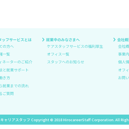
タッフサービスとは
就業中のみなさまへ
会社概
ての方へ
ケアスタッフサービスの福利厚生
会社
種一覧
オフィス一覧
事業
ィネーターのご紹介
スタッフへのお知らせ
個人
談と就業サポート
オフ
働き方
お問
ら就業までの流れ
るご質問
ロキャリアスタッフ
Copyright © 2018 HirocareerStaff Corporation. All Rig