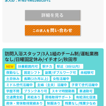
求人ID：H-NS-YMG160520-Y1
訪問入浴スタッフ/3人1組のチーム制/運転業務
なし/日曜固定休み/イチオシ/秋田市
NEW
扶養範囲内可
駅チカ
駅近（8分以内）
夜勤なし
固定シフト
副業/ダブルワーク可
未経験可
土日休み
長期(2カ月以上)
女性活躍中
ミドル世代活躍中
主婦（主夫）活躍中
子育て世代活躍中
学歴不問
ブランクあり可
スキマ時間勤務
車通勤可
交通費支給
昇給あり
資格取得サポート
有給消化促進
産休・育休取得実績あり
制服あり
残業なし/残業少なめ