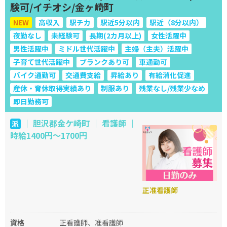
験可/イチオシ/金ヶ崎町
NEW
高収入
駅チカ
駅近5分以内
駅近（8分以内）
夜勤なし
未経験可
長期(2カ月以上)
女性活躍中
男性活躍中
ミドル世代活躍中
主婦（主夫）活躍中
子育て世代活躍中
ブランクあり可
車通勤可
バイク通勤可
交通費支給
昇給あり
有給消化促進
産休・育休取得実績あり
制服あり
残業なし/残業少なめ
即日勤務可
｜ 胆沢郡金ケ崎町 ｜ 看護師 ｜
派
時給1400円～1700円
正准看護師
資格
正看護師、准看護師