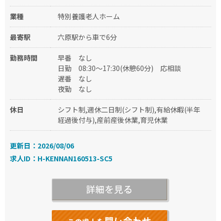
業種
特別養護老人ホーム
最寄駅
六原駅から車で6分
勤務時間
早番
なし
日勤
08:30～17:30(休憩60分)
応相談
遅番
なし
夜勤
なし
休日
シフト制,週休二日制(シフト制),有給休暇(半年
経過後付与),産前産後休業,育児休業
更新日：2026/08/06
求人ID：H-KENNAN160513-SC5