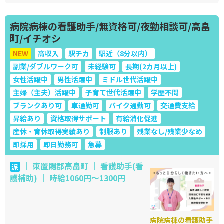
病院病棟の看護助手/無資格可/夜勤相談可/高畠
町/イチオシ
NEW
高収入
駅チカ
駅近（8分以内）
副業/ダブルワーク可
未経験可
長期(2カ月以上)
女性活躍中
男性活躍中
ミドル世代活躍中
主婦（主夫）活躍中
子育て世代活躍中
学歴不問
ブランクあり可
車通勤可
バイク通勤可
交通費支給
昇給あり
資格取得サポート
有給消化促進
産休・育休取得実績あり
制服あり
残業なし/残業少なめ
即採用
即日勤務可
急募
｜ 東置賜郡高畠町 ｜ 看護助手(看
派
護補助) ｜ 時給1060円～1300円
病院病棟の看護助手