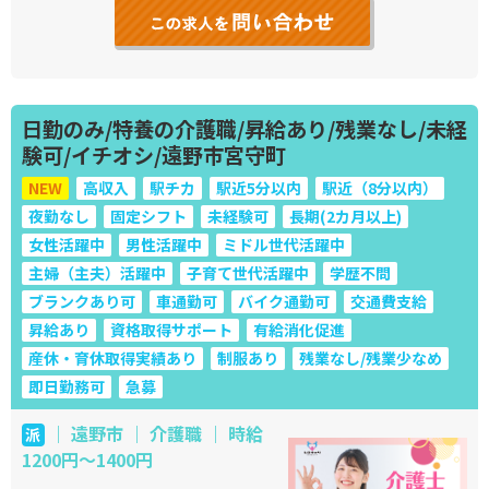
日勤のみ/特養の介護職/昇給あり/残業なし/未経
験可/イチオシ/遠野市宮守町
NEW
高収入
駅チカ
駅近5分以内
駅近（8分以内）
夜勤なし
固定シフト
未経験可
長期(2カ月以上)
女性活躍中
男性活躍中
ミドル世代活躍中
主婦（主夫）活躍中
子育て世代活躍中
学歴不問
ブランクあり可
車通勤可
バイク通勤可
交通費支給
昇給あり
資格取得サポート
有給消化促進
産休・育休取得実績あり
制服あり
残業なし/残業少なめ
即日勤務可
急募
｜ 遠野市 ｜ 介護職 ｜ 時給
派
1200円～1400円