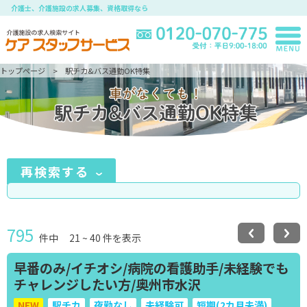
介護士、介護施設の求人募集、資格取得なら
トップページ
駅チカ&バス通勤OK特集
再検索する
795
件中
21
~
40
件を表示
早番のみ/イチオシ/病院の看護助手/未経験でも
チャレンジしたい方/奥州市水沢
NEW
駅チカ
夜勤なし
未経験可
短期(2カ月未満)