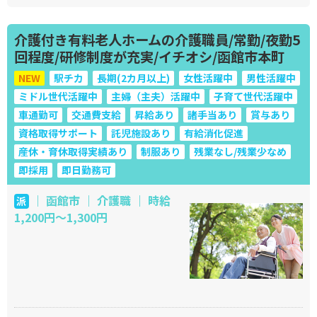
介護付き有料老人ホームの介護職員/常勤/夜勤5
回程度/研修制度が充実/イチオシ/函館市本町
NEW
駅チカ
長期(2カ月以上)
女性活躍中
男性活躍中
ミドル世代活躍中
主婦（主夫）活躍中
子育て世代活躍中
車通勤可
交通費支給
昇給あり
諸手当あり
賞与あり
資格取得サポート
託児施設あり
有給消化促進
産休・育休取得実績あり
制服あり
残業なし/残業少なめ
即採用
即日勤務可
｜ 函館市 ｜ 介護職 ｜ 時給
派
1,200円～1,300円