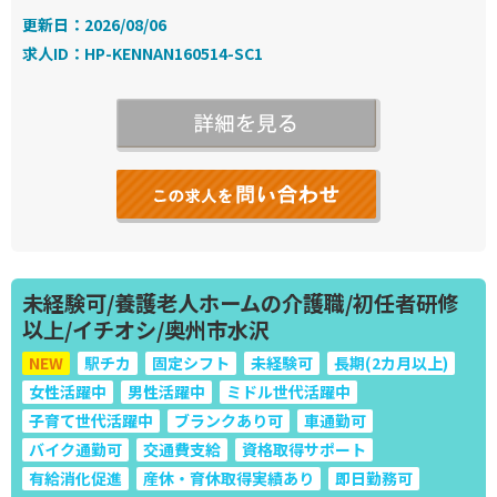
更新日：2026/08/06
求人ID：HP-KENNAN160514-SC1
未経験可/養護老人ホームの介護職/初任者研修
以上/イチオシ/奥州市水沢
NEW
駅チカ
固定シフト
未経験可
長期(2カ月以上)
女性活躍中
男性活躍中
ミドル世代活躍中
子育て世代活躍中
ブランクあり可
車通勤可
バイク通勤可
交通費支給
資格取得サポート
有給消化促進
産休・育休取得実績あり
即日勤務可