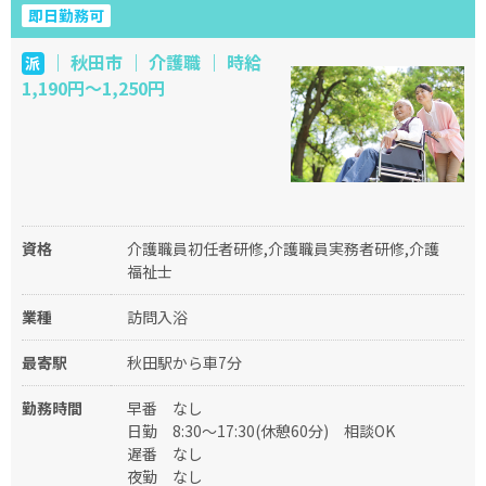
即日勤務可
｜ 秋田市 ｜ 介護職 ｜ 時給
派
1,190円～1,250円
資格
介護職員初任者研修,介護職員実務者研修,介護
福祉士
業種
訪問入浴
最寄駅
秋田駅から車7分
勤務時間
早番
なし
日勤
8:30～17:30(休憩60分)
相談OK
遅番
なし
夜勤
なし