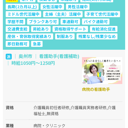
長期(2カ月以上)
女性活躍中
男性活躍中
ミドル世代活躍中
主婦（主夫）活躍中
子育て世代活躍中
学歴不問
ブランクあり可
車通勤可
バイク通勤可
交通費支給
昇給あり
資格取得サポート
有給消化促進
産休・育休取得実績あり
制服あり
残業なし/残業少なめ
即日勤務可
急募
｜ 奥州市 ｜ 看護助手(看護補助)
派
｜ 時給1050円～1250円
病院の看護助手
資格
介護職員初任者研修,介護職員実務者研修,介護
福祉士,無資格
業種
病院・クリニック