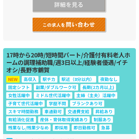
17時から20時/短時間パート/介護付有料老人ホ
ームの調理補助職/週3日以上/経験者優遇/イチ
オシ/長野市鶴賀
NEW
高収入
駅チカ
駅近（8分以内）
夜勤なし
固定シフト
副業/ダブルワーク可
長期(2カ月以上)
女性活躍中
ミドル世代活躍中
主婦（主夫）活躍中
子育て世代活躍中
学歴不問
ブランクあり可
スキマ時間勤務
車通勤可
交通費支給
昇給あり
有給消化促進
産休・育休取得実績あり
制服あり
残業なし/残業少なめ
即採用
即日勤務可
急募