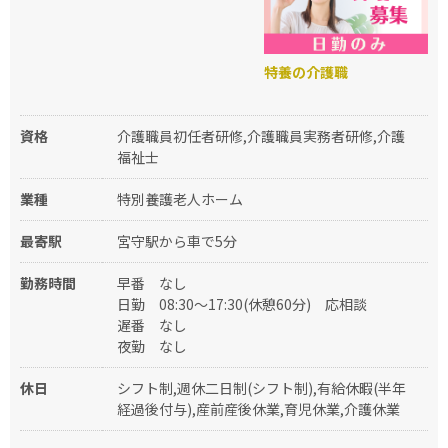
特養の介護職
資格
介護職員初任者研修,介護職員実務者研修,介護
福祉士
業種
特別養護老人ホーム
最寄駅
宮守駅から車で5分
勤務時間
早番
なし
日勤
08:30～17:30(休憩60分)
応相談
遅番
なし
夜勤
なし
休日
シフト制,週休二日制(シフト制),有給休暇(半年
経過後付与),産前産後休業,育児休業,介護休業