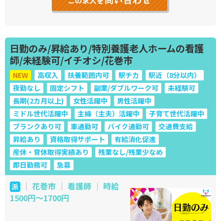
日勤のみ/昇給あり/特別養護老人ホームの看護
師/未経験可/イチオシ/花巻市
NEW
高収入
扶養範囲内可
駅チカ
駅近（8分以内）
夜勤なし
固定シフト
副業/ダブルワーク可
未経験可
長期(2カ月以上)
女性活躍中
男性活躍中
ミドル世代活躍中
主婦（主夫）活躍中
子育て世代活躍中
ブランクあり可
車通勤可
バイク通勤可
交通費支給
昇給あり
資格取得サポート
有給消化促進
産休・育休取得実績あり
残業なし/残業少なめ
即日勤務可
急募
｜ 花巻市 ｜ 看護師 ｜ 時給
派
1500円～1700円