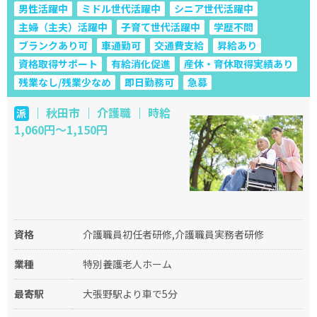
男性活躍中
ミドル世代活躍中
シニア世代活躍中
主婦（主夫）活躍中
子育て世代活躍中
学歴不問
ブランクあり可
車通勤可
交通費支給
昇給あり
資格取得サポート
有給消化促進
産休・育休取得実績あり
残業なし/残業少なめ
即日勤務可
急募
｜ 秋田市 ｜ 介護職 ｜ 時給
派
1,060円～1,150円
資格
介護職員初任者研修,介護職員実務者研修
業種
特別養護老人ホーム
最寄駅
大張野駅より車で5分