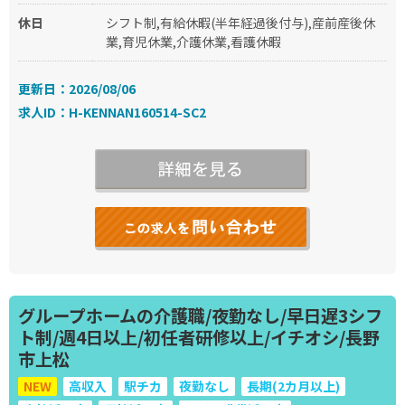
休日
シフト制,有給休暇(半年経過後付与),産前産後休
業,育児休業,介護休業,看護休暇
更新日：2026/08/06
求人ID：H-KENNAN160514-SC2
グループホームの介護職/夜勤なし/早日遅3シフ
ト制/週4日以上/初任者研修以上/イチオシ/長野
市上松
NEW
高収入
駅チカ
夜勤なし
長期(2カ月以上)