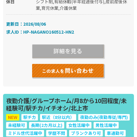
休日
シフト制,有給休暇(半年経過後付与),産前産後休
業,育児休業,介護休業
更新日：2026/08/06
求人ID：HP-NAGANO160512-HN2
夜勤介護/グループホーム/月8から10回程度/未
経験可/駅チカ/イチオシ/北上市
NEW
駅チカ
駅近（8分以内）
夜勤のみ(夜勤専従/専門)
未経験可
長期(2カ月以上)
女性活躍中
男性活躍中
ミドル世代活躍中
学歴不問
ブランクあり可
車通勤可