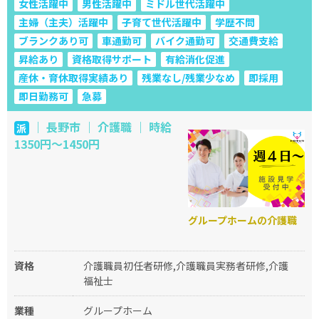
女性活躍中
男性活躍中
ミドル世代活躍中
主婦（主夫）活躍中
子育て世代活躍中
学歴不問
ブランクあり可
車通勤可
バイク通勤可
交通費支給
昇給あり
資格取得サポート
有給消化促進
産休・育休取得実績あり
残業なし/残業少なめ
即採用
即日勤務可
急募
｜ 長野市 ｜ 介護職 ｜ 時給
派
1350円～1450円
グループホームの介護職
資格
介護職員初任者研修,介護職員実務者研修,介護
福祉士
業種
グループホーム