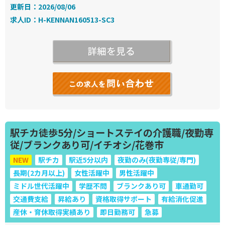
更新日：2026/08/06
求人ID：H-KENNAN160513-SC3
駅チカ徒歩5分/ショートステイの介護職/夜勤専
従/ブランクあり可/イチオシ/花巻市
NEW
駅チカ
駅近5分以内
夜勤のみ(夜勤専従/専門)
長期(2カ月以上)
女性活躍中
男性活躍中
ミドル世代活躍中
学歴不問
ブランクあり可
車通勤可
交通費支給
昇給あり
資格取得サポート
有給消化促進
産休・育休取得実績あり
即日勤務可
急募