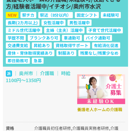
方/経験者活躍中/イチオシ/奥州市水沢
NEW
駅チカ
駅近（8分以内）
固定シフト
未経験可
長期(2カ月以上)
女性活躍中
男性活躍中
ミドル世代活躍中
主婦（主夫）活躍中
子育て世代活躍中
学歴不問
ブランクあり可
車通勤可
バイク通勤可
交通費支給
昇給あり
資格取得サポート
有給消化促進
産休・育休取得実績あり
制服あり
残業なし/残業少なめ
即日勤務可
急募
｜ 奥州市 ｜ 介護職 ｜ 時給
派
1100円～1350円
養護老人ホームの介護職
資格
介護職員初任者研修,介護職員実務者研修,介護