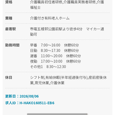
資格
介護職員初任者研修,介護職員実務者研修,介護
福祉士
業種
介護付き有料老人ホーム
最寄駅
市電五稜郭公園前駅より徒歩4分 マイカー通
勤可
勤務時間
早番
7:00～16:00 休憩60分
日勤
8:30～17:30 休憩60分
遅番
11:00～20:00 休憩60分
夜勤
17:00～10:00 休憩60分
その他1
8:30～12:30
休日
シフト制,有給休暇(半年経過後付与),産前産後休
業,育児休業,介護休業
更新日：2026/08/06
求人ID：H-HAKO160511-EB6