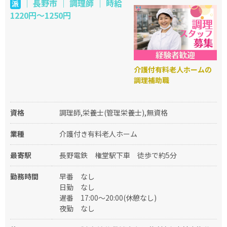
｜ 長野市 ｜ 調理師 ｜ 時給
派
1220円～1250円
介護付有料老人ホームの
調理補助職
資格
調理師,栄養士(管理栄養士),無資格
業種
介護付き有料老人ホーム
最寄駅
長野電鉄 権堂駅下車 徒歩で約5分
勤務時間
早番
なし
日勤
なし
遅番
17:00～20:00(休憩なし)
夜勤
なし