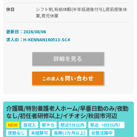
休日
シフト制,有給休暇(半年経過後付与),産前産後休
業,育児休業
更新日：2026/08/06
求人ID：H-KENNAN160513-SC4
介護職/特別養護老人ホーム/早番日勤のみ/夜勤
なし/初任者研修以上/イチオシ/秋田市河辺
NEW
高収入
駅チカ
駅近5分以内
駅近（8分以内）
夜勤なし
未経験可
長期(2カ月以上)
女性活躍中