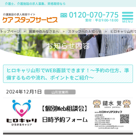
介護士、介護施設の求人募集、資格取得なら
トップページ
就業中のみなさまへ
スタッフへのお知らせ
ヒロキャリ山形
お知らせ内容
ヒロキャリ山形でWEB面談できます！～予約の仕方、準
備するものや流れ、ポイントをご紹介～
2024年12月1日
山形営業所