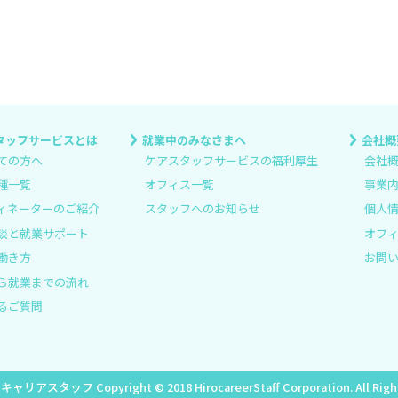
タッフサービスとは
就業中のみなさまへ
会社概
ての方へ
ケアスタッフサービスの福利厚生
会社
種一覧
オフィス一覧
事業
ィネーターのご紹介
スタッフへのお知らせ
個人
談と就業サポート
オフ
働き方
お問
ら就業までの流れ
るご質問
ロキャリアスタッフ
Copyright © 2018 HirocareerStaff Corporation. All Rig