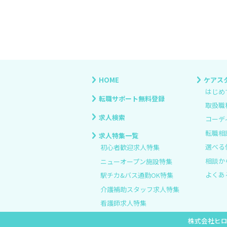
HOME
ケアス
はじめ
転職サポート無料登録
取扱職
求人検索
コーデ
転職相
求人特集一覧
選べる
初心者歓迎求人特集
相談か
ニューオープン施設特集
よくあ
駅チカ&バス通勤OK特集
介護補助スタッフ求人特集
看護師求人特集
株式会社ヒ