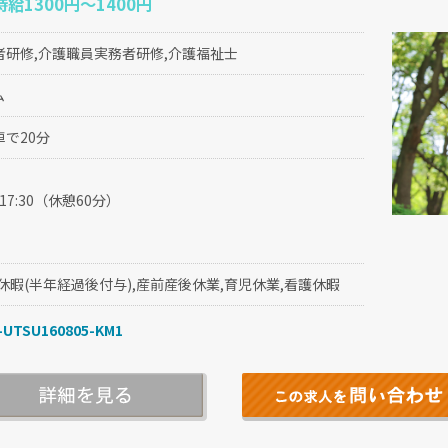
時給1300円～1400円
者研修,介護職員実務者研修,介護福祉士
ム
で20分
～17:30（休憩60分）
休暇(半年経過後付与),産前産後休業,育児休業,看護休暇
UTSU160805-KM1