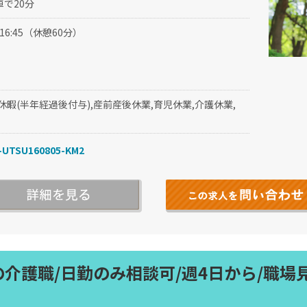
で20分
～16:45（休憩60分）
休暇(半年経過後付与),産前産後休業,育児休業,介護休業,
UTSU160805-KM2
の介護職/日勤のみ相談可/週4日から/職場