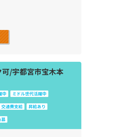
ク可/宇都宮市宝木本
躍中
ミドル世代活躍中
交通費支給
昇給あり
急募