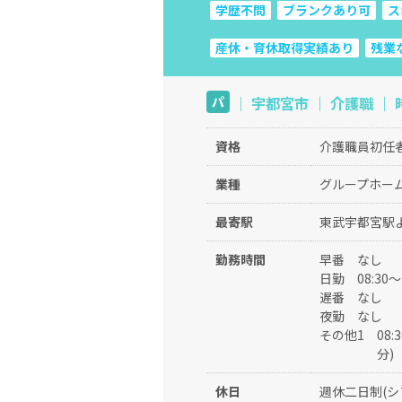
学歴不問
ブランクあり可
ス
産休・育休取得実績あり
残業
｜ 宇都宮市 ｜ 介護職 ｜ 時
パ
資格
介護職員初任
業種
グループホー
最寄駅
東武宇都宮駅よ
勤務時間
早番
なし
日勤
08:30
遅番
なし
夜勤
なし
その他1
08
分)
休日
週休二日制(シ