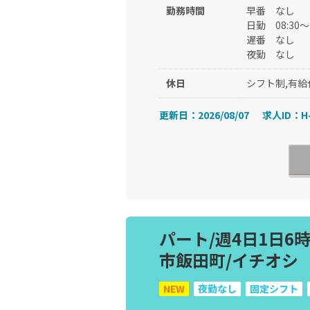
勤務時間
早番
なし
日勤
08:30
遅番
なし
夜勤
なし
休日
シフト制,有給
更新日：2026/08/07
求人ID：H-
パート/週4日1日6
市飯田町/イチオシ
NEW
夜勤なし
固定シフト