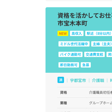
資格を活かしてお仕
市宝木本町
NEW
高収入
駅近（8分以内
ミドル世代活躍中
主婦（主夫
バイク通勤可
交通費支給
昇
即日勤務可
急募
｜ 宇都宮市 ｜ 介護職 ｜ 
派
資格
介護職員初任
業種
グループホー