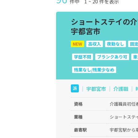
件中
1
~
20
件を表示
ショートステイの介
宇都宮市
NEW
高収入
夜勤なし
固
学歴不問
ブランクあり可
車
残業なし/残業少なめ
｜ 宇都宮市 ｜ 介護職 ｜ 
派
資格
介護職員初任
業種
ショートステ
最寄駅
宇都宮駅から車