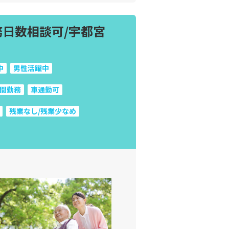
務日数相談可/宇都宮
中
男性活躍中
間勤務
車通勤可
残業なし/残業少なめ