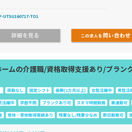
-UTSU160717-TO1
ホームの介護職/資格取得支援あり/ブラン
）
夜勤なし
固定シフト
長期(2カ月以上)
女性活躍中
男性活
代活躍中
学歴不問
ブランクあり可
スキマ時間勤務
車通勤可
進
産休・育休取得実績あり
残業なし/残業少なめ
即日勤務可