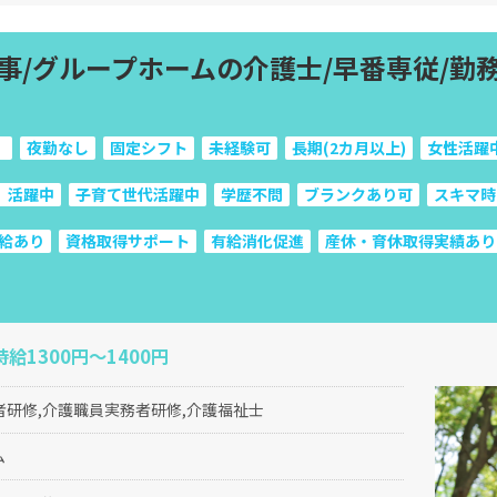
事/グループホームの介護士/早番専従/勤
）
夜勤なし
固定シフト
未経験可
長期(2カ月以上)
女性活躍
）活躍中
子育て世代活躍中
学歴不問
ブランクあり可
スキマ時
給あり
資格取得サポート
有給消化促進
産休・育休取得実績あり
時給1300円～1400円
者研修,介護職員実務者研修,介護福祉士
ム