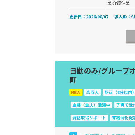
業,介護休業
更新日：2026/08/07
求人ID：SP
日勤のみ/グループ
町
NEW
高収入
駅近（8分以内
主婦（主夫）活躍中
子育て世
資格取得サポート
有給消化促