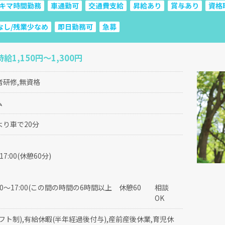
キマ時間勤務
車通勤可
交通費支給
昇給あり
賞与あり
資格
なし/残業少なめ
即日勤務可
急募
給1,150円〜1,300円
者研修,無資格
ム
り車で20分
～17:00(休憩60分)
:30～17:00(この間の時間の6時間以上 休憩60
相談
OK
フト制),有給休暇(半年経過後付与),産前産後休業,育児休