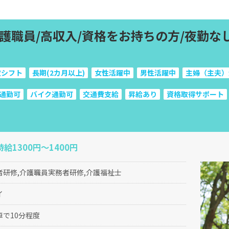
護職員/高収入/資格をお持ちの方/夜勤なし
定シフト
長期(2カ月以上)
女性活躍中
男性活躍中
主婦（主夫）
通勤可
バイク通勤可
交通費支給
昇給あり
資格取得サポート
時給1300円～1400円
者研修,介護職員実務者研修,介護福祉士
イ
で10分程度