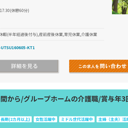
～17:30(休憩60分)
休暇(半年経過後付与),産前産後休業,育児休業,介護休業
UTSU160605-KT1
時間から/グループホームの介護職/賞与年3
長期(2カ月以上)
女性活躍中
ミドル世代活躍中
主婦（主夫）活