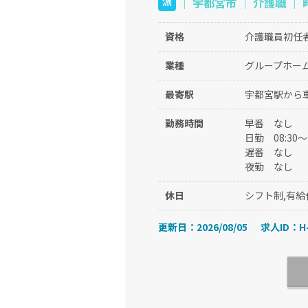
｜ 宇都宮市 ｜ 介護職 ｜ 
派
資格
介護職員初任
業種
グループホー
最寄駅
宇都宮駅から車
勤務時間
早番
なし
日勤
08:30
遅番
なし
夜勤
なし
休日
シフト制,有給
更新日：2026/08/05
求人ID：H-