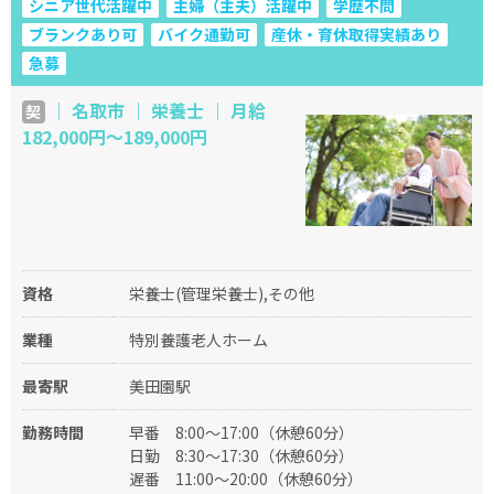
シニア世代活躍中
主婦（主夫）活躍中
学歴不問
ブランクあり可
バイク通勤可
産休・育休取得実績あり
急募
｜ 名取市 ｜ 栄養士 ｜ 月給
契
182,000円〜189,000円
資格
栄養士(管理栄養士),その他
業種
特別養護老人ホーム
最寄駅
美田園駅
勤務時間
早番
8:00〜17:00（休憩60分）
日勤
8:30〜17:30（休憩60分）
遅番
11:00〜20:00（休憩60分）