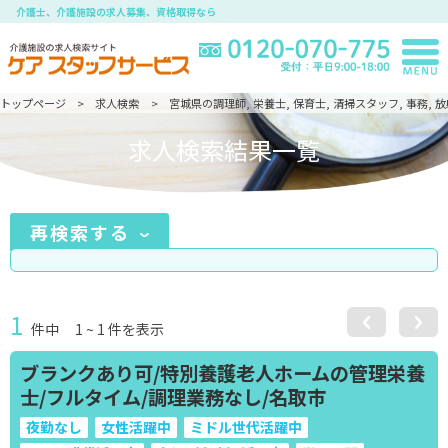
介護士、介護施設の求人募集、資格取得なら
トップページ
求人検索
宮城県の調理師, 栄養士, 保育士, 清掃スタッフ, 事務,
求人検索結果一覧
再検索する
1
件中
1
~
1
件を表示
ブランクあり可/特別養護老人ホームの管理栄養
士/フルタイム/調理業務なし/名取市
夜勤なし
女性活躍中
ミドル世代活躍中