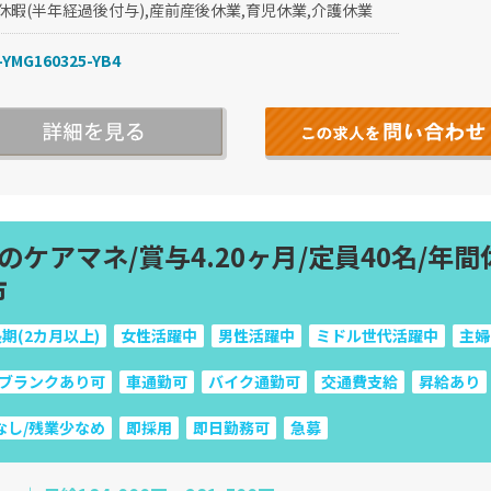
休暇(半年経過後付与),産前産後休業,育児休業,介護休業
YMG160325-YB4
ケアマネ/賞与4.20ヶ月/定員40名/年間
市
期(2カ月以上)
女性活躍中
男性活躍中
ミドル世代活躍中
主婦
ブランクあり可
車通勤可
バイク通勤可
交通費支給
昇給あり
なし/残業少なめ
即採用
即日勤務可
急募