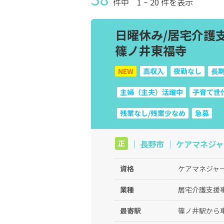
件中
1
~
20
件を表示
日曜休み/居宅介護支
篠ノ井東福寺
NEW
高収入
夜勤なし
長期
主婦（主夫）活躍中
子育て世
残業なし/残業少なめ
急募
｜ 長野市 ｜ ケアマネジャー
正
資格
ケアマネジャー
業種
居宅介護支援
最寄駅
篠ノ井駅から車