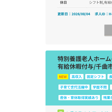
休日
シフト制,有給
更新日：2026/08/04
求人ID：H-
特別養護老人ホームの
有給休暇付与/千曲
NEW
高収入
固定シフト
長
子育て世代活躍中
学歴不問
産休・育休取得実績あり
残業