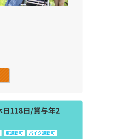
118日/賞与年2
車通勤可
バイク通勤可