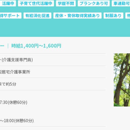
）活躍中
子育て世代活躍中
学歴不問
ブランクあり可
車通勤可
得サポート
有給消化促進
産休・育休取得実績あり
制服あり
 ｜ 時給1,400円～1,600円
(介護支援専門員)
型居宅介護事業所
車で約5分
17:30(休憩60分)
0～18:00(休憩60分)