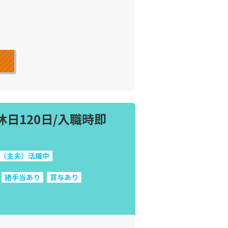
休日120日/入職時即
（主夫）活躍中
諸手当あり
賞与あり