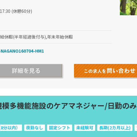
17:30 (休憩60分)
有給休暇(半年経過後付与),年末年始休暇
NAGANO160704-HM1
規模多機能施設のケアマネジャー/日勤のみ
8分以内）
夜勤なし
固定シフト
未経験可
長期(2カ月以上)