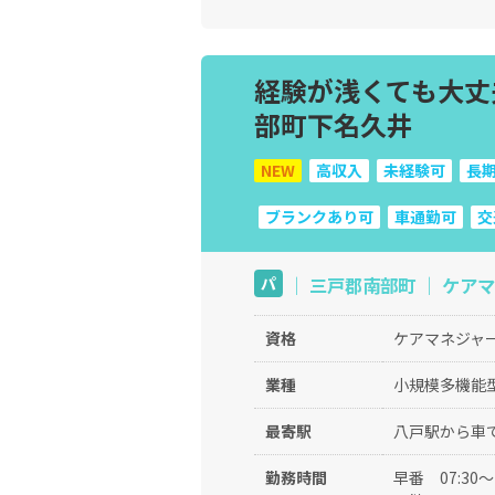
経験が浅くても大丈
部町下名久井
NEW
高収入
未経験可
長期
ブランクあり可
車通勤可
交
｜ 三戸郡南部町 ｜ ケアマ
パ
資格
ケアマネジャー
業種
小規模多機能
最寄駅
八戸駅から車で
勤務時間
早番
07:30