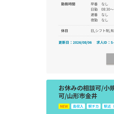
勤務時間
早番
なし
日勤
08:30～
遅番
なし
夜勤
なし
休日
日,シフト制,
更新日：2026/08/06
求人ID：S-
お休みの相談可/小
可/山形市金井
NEW
高収入
駅チカ
駅近（