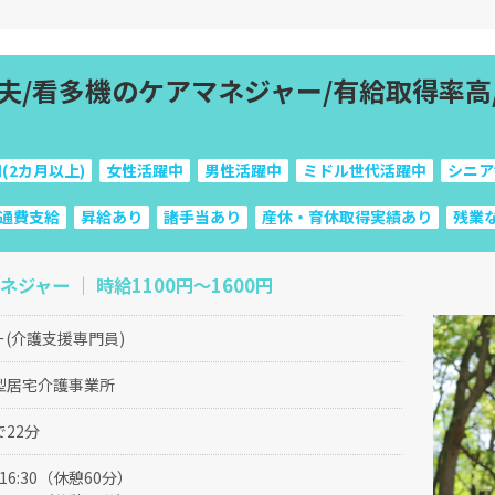
夫/看多機のケアマネジャー/有給取得率高
(2カ月以上)
女性活躍中
男性活躍中
ミドル世代活躍中
シニア
通費支給
昇給あり
諸手当あり
産休・育休取得実績あり
残業
ネジャー ｜ 時給1100円〜1600円
(介護支援専門員)
型居宅介護事業所
22分
～16:30（休憩60分）