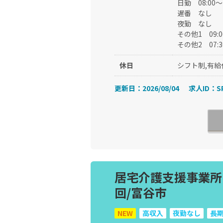
日勤
08:00
遅番
なし
夜勤
なし
その他1
09
その他2
07
休日
シフト制,有給
更新日：2026/08/04
求人ID：SP
居宅介護支援事業所の
回/富谷市
NEW
高収入
夜勤なし
長期