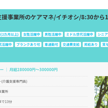
援事業所のケアマネ/イチオシ/8:30から17
(2カ月以上)
女性活躍中
男性活躍中
ミドル世代活躍中
シニア
代活躍中
ブランクあり可
車通勤可
交通費支給
昇給あり
賞
 ｜ 月給280000円〜300000円
(介護支援専門員)
事業所
で13分