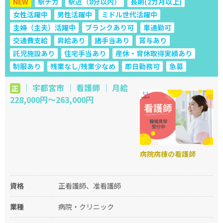
NEW
駅チカ
駅近（8分以内）
長期(2カ月以上)
女性活躍中
男性活躍中
ミドル世代活躍中
主婦（主夫）活躍中
ブランクあり可
車通勤可
交通費支給
昇給あり
諸手当あり
賞与あり
託児施設あり
住宅手当あり
産休・育休取得実績あり
制服あり
残業なし/残業少なめ
即日勤務可
急募
｜ 宇都宮市 ｜ 看護師 ｜ 月給
正
228,000円〜263,000円
病院病棟の看護師
資格
正看護師、准看護師
業種
病院・クリニック