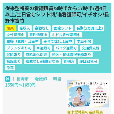
従来型特養の看護職員/8時半から17時半/週4日
以上/土日含むシフト制/准看護師可/イチオシ/長
野市富竹
NEW
高収入
夜勤なし
固定シフト
長期(2カ月以上)
女性活躍中
男性活躍中
ミドル世代活躍中
主婦（主夫）活躍中
子育て世代活躍中
学歴不問
ブランクあり可
車通勤可
バイク通勤可
交通費支給
昇給あり
有給消化促進
産休・育休取得実績あり
制服あり
残業なし/残業少なめ
即採用
即日勤務可
急募
｜ 長野市 ｜ 看護師 ｜ 時給
派
1550円～1650円
従来型特養の看護職員