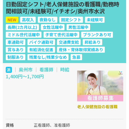
日勤固定シフト/老人保健施設の看護職/勤務時
間相談可/未経験可/イチオシ/奥州市水沢
NEW
高収入
夜勤なし
固定シフト
未経験可
長期(2カ月以上)
女性活躍中
男性活躍中
ミドル世代活躍中
子育て世代活躍中
ブランクあり可
車通勤可
バイク通勤可
交通費支給
昇給あり
賞与あり
有給消化促進
産休・育休取得実績あり
制服あり
残業なし/残業少なめ
急募
｜ 奥州市 ｜ 看護師 ｜ 時給
派
1,400円～1,700円
老人保健施設の看護職
資格
正看護師、准看護師