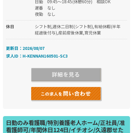
日勤
09:45～18:45(休憩60分)
相談OK
遅番
なし
夜勤
なし
休日
シフト制,週休二日制(シフト制),有給休暇(半年
経過後付与),産前産後休業,育児休業
更新日：2026/08/07
求人ID：H-KENNAN160501-SC3
日勤のみ看護職/特別養護老人ホーム/正社員/准
看護師可/年間休日124日/イチオシ/久遠郡せた