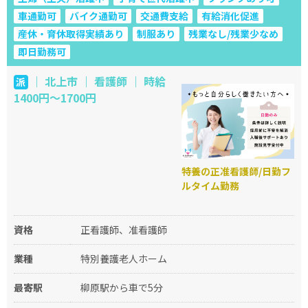
車通勤可
バイク通勤可
交通費支給
有給消化促進
産休・育休取得実績あり
制服あり
残業なし/残業少なめ
即日勤務可
｜ 北上市 ｜ 看護師 ｜ 時給
派
1400円～1700円
特養の正准看護師/日勤フ
ルタイム勤務
資格
正看護師、准看護師
業種
特別養護老人ホーム
最寄駅
柳原駅から車で5分