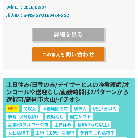
更新日：2026/08/07
求人ID：S-NS-SYO160424-SS2
土日休み/日勤のみ/デイサービスの准看護師/オ
ンコールや送迎なし/勤務時間は2パターンから
選択可/鶴岡市大山/イチオシ
NEW
高収入
扶養範囲内可
駅チカ
駅近5分以内
駅近（8分以内）
夜勤なし
固定シフト
副業/ダブルワーク可
土日休み
長期(2カ月以上)
女性活躍中
主婦（主夫）活躍中
子育て世代活躍中