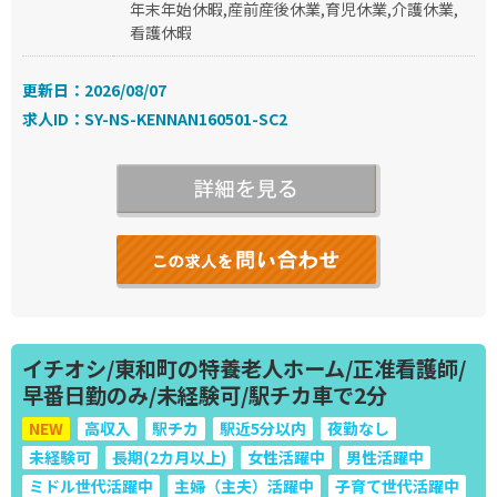
年末年始休暇,産前産後休業,育児休業,介護休業,
看護休暇
更新日：2026/08/07
求人ID：SY-NS-KENNAN160501-SC2
イチオシ/東和町の特養老人ホーム/正准看護師/
早番日勤のみ/未経験可/駅チカ車で2分
NEW
高収入
駅チカ
駅近5分以内
夜勤なし
未経験可
長期(2カ月以上)
女性活躍中
男性活躍中
ミドル世代活躍中
主婦（主夫）活躍中
子育て世代活躍中