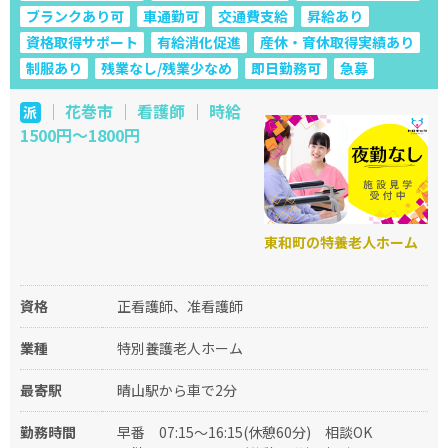
ブランクあり可
車通勤可
交通費支給
昇給あり
資格取得サポート
有給消化促進
産休・育休取得実績あり
制服あり
残業なし/残業少なめ
即日勤務可
急募
｜ 花巻市 ｜ 看護師 ｜ 時給
派
1500円～1800円
東和町の特養老人ホーム
資格
正看護師、准看護師
業種
特別養護老人ホーム
最寄駅
晴山駅から車で2分
勤務時間
早番
07:15～16:15(休憩60分)
相談OK