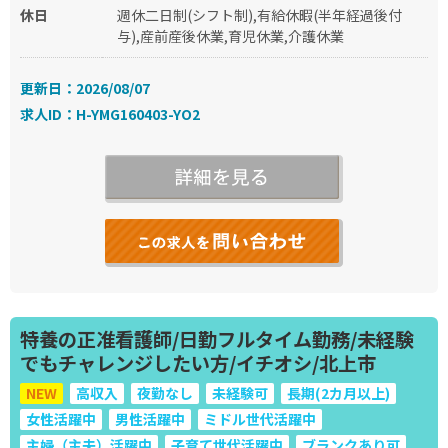
休日
週休二日制(シフト制),有給休暇(半年経過後付
与),産前産後休業,育児休業,介護休業
更新日：2026/08/07
求人ID：H-YMG160403-YO2
特養の正准看護師/日勤フルタイム勤務/未経験
でもチャレンジしたい方/イチオシ/北上市
NEW
高収入
夜勤なし
未経験可
長期(2カ月以上)
女性活躍中
男性活躍中
ミドル世代活躍中
主婦（主夫）活躍中
子育て世代活躍中
ブランクあり可