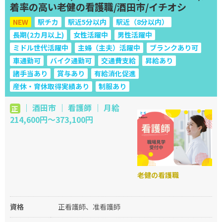
着率の高い老健の看護職/酒田市/イチオシ
NEW
駅チカ
駅近5分以内
駅近（8分以内）
長期(2カ月以上)
女性活躍中
男性活躍中
ミドル世代活躍中
主婦（主夫）活躍中
ブランクあり可
車通勤可
バイク通勤可
交通費支給
昇給あり
諸手当あり
賞与あり
有給消化促進
産休・育休取得実績あり
制服あり
｜ 酒田市 ｜ 看護師 ｜ 月給
正
214,600円～373,100円
老健の看護職
資格
正看護師、准看護師