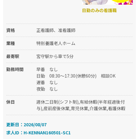
日勤のみの看護職
資格
正看護師、准看護師
業種
特別養護老人ホーム
最寄駅
宮守駅から車で5分
勤務時間
早番
なし
日勤
08:30～17:30(休憩60分)
相談OK
遅番
なし
夜勤
なし
休日
週休二日制(シフト制),有給休暇(半年経過後付
与),産前産後休業,育児休業,介護休業,看護休暇
更新日：2026/08/07
求人ID：H-KENNAN160501-SC1