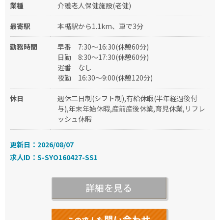
業種
介護老人保健施設(老健)
最寄駅
本楯駅から1.1km、車で3分
勤務時間
早番
7:30～16:30(休憩60分)
日勤
8:30～17:30(休憩60分)
遅番
なし
夜勤
16:30～9:00(休憩120分)
休日
週休二日制(シフト制),有給休暇(半年経過後付
与),年末年始休暇,産前産後休業,育児休業,リフレ
ッシュ休暇
更新日：2026/08/07
求人ID：S-SYO160427-SS1