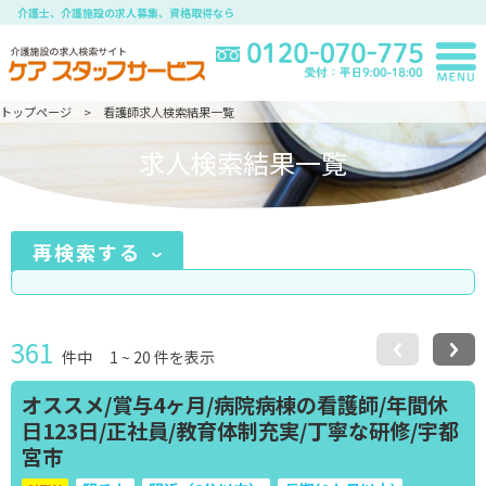
介護士、介護施設の求人募集、資格取得なら
トップページ
看護師求人検索結果一覧
求人検索結果一覧
再検索する
361
件中
1
~
20
件を表示
オススメ/賞与4ヶ月/病院病棟の看護師/年間休
日123日/正社員/教育体制充実/丁寧な研修/宇都
宮市