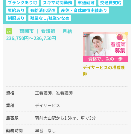
ブランクあり可
スキマ時間勤務
車通勤可
交通費支給
昇給あり
有給消化促進
産休・育休取得実績あり
制服あり
残業なし/残業少なめ
｜ 鶴岡市 ｜ 看護師 ｜ 月給
正
236,750円～236,750円
デイサービスの准看護
師
資格
正看護師、准看護師
業種
デイサービス
最寄駅
羽前大山駅から1.5km、車で3分
勤務時間
早番
なし