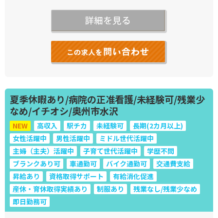
夏季休暇あり/病院の正准看護/未経験可/残業少
なめ/イチオシ/奥州市水沢
NEW
高収入
駅チカ
未経験可
長期(2カ月以上)
女性活躍中
男性活躍中
ミドル世代活躍中
主婦（主夫）活躍中
子育て世代活躍中
学歴不問
ブランクあり可
車通勤可
バイク通勤可
交通費支給
昇給あり
資格取得サポート
有給消化促進
産休・育休取得実績あり
制服あり
残業なし/残業少なめ
即日勤務可