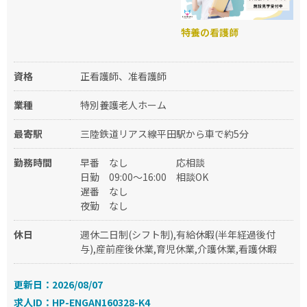
特養の看護師
資格
正看護師、准看護師
業種
特別養護老人ホーム
最寄駅
三陸鉄道リアス線平田駅から車で約5分
勤務時間
早番
なし
応相談
日勤
09:00～16:00
相談OK
遅番
なし
夜勤
なし
休日
週休二日制(シフト制),有給休暇(半年経過後付
与),産前産後休業,育児休業,介護休業,看護休暇
更新日：2026/08/07
求人ID：HP-ENGAN160328-K4