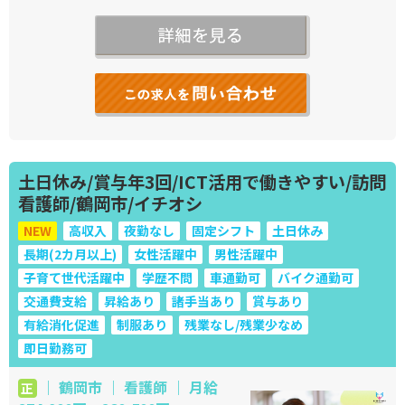
土日休み/賞与年3回/ICT活用で働きやすい/訪問
看護師/鶴岡市/イチオシ
NEW
高収入
夜勤なし
固定シフト
土日休み
長期(2カ月以上)
女性活躍中
男性活躍中
子育て世代活躍中
学歴不問
車通勤可
バイク通勤可
交通費支給
昇給あり
諸手当あり
賞与あり
有給消化促進
制服あり
残業なし/残業少なめ
即日勤務可
｜ 鶴岡市 ｜ 看護師 ｜ 月給
正