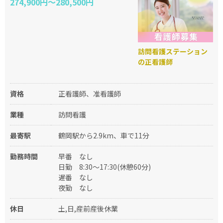
274,900円～280,500円
訪問看護ステーション
の正看護師
資格
正看護師、准看護師
業種
訪問看護
最寄駅
鶴岡駅から2.9km、車で11分
勤務時間
早番
なし
日勤
8:30〜17:30(休憩60分)
遅番
なし
夜勤
なし
休日
土,日,産前産後休業