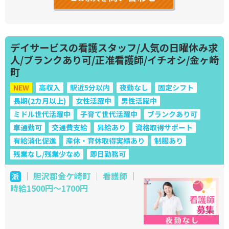
デイサービスの看護スタッフ/人気の日曜休み求
人/ブランクあり可/正准看護師/イチオシ/金ヶ崎
町
NEW
高収入
駅近5分以内
夜勤なし
固定シフト
長期(2カ月以上)
女性活躍中
男性活躍中
ミドル世代活躍中
子育て世代活躍中
ブランクあり可
車通勤可
交通費支給
昇給あり
資格取得サポート
有給消化促進
産休・育休取得実績あり
制服あり
残業なし/残業少なめ
即日勤務可
｜ 胆沢郡金ケ崎町 ｜ 看護師 ｜
派
時給1500円～1700円