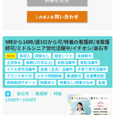
9時から16時/週3日から可/特養の看護師/准看護
師可/ミドルシニア世代活躍中/イチオシ/釜石市
NEW
高収入
夜勤なし
固定シフト
未経験可
土日休み
長期(2カ月以上)
女性活躍中
男性活躍中
ミドル世代活躍中
主婦（主夫）活躍中
子育て世代活躍中
ブランクあり可
スキマ時間勤務
車通勤可
交通費支給
資格取得サポート
制服あり
残業なし/残業少なめ
急募
｜ 釜石市 ｜ 看護師 ｜ 時給
派
1500円～1650円