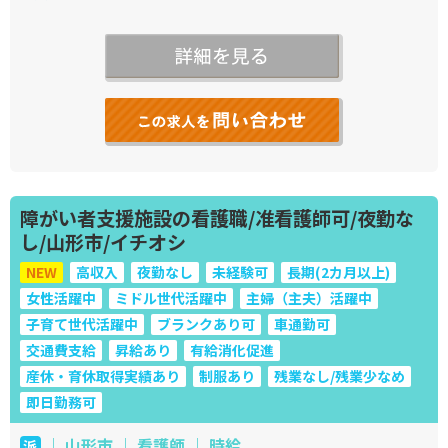
障がい者支援施設の看護職/准看護師可/夜勤な
し/山形市/イチオシ
NEW
高収入
夜勤なし
未経験可
長期(2カ月以上)
女性活躍中
ミドル世代活躍中
主婦（主夫）活躍中
子育て世代活躍中
ブランクあり可
車通勤可
交通費支給
昇給あり
有給消化促進
産休・育休取得実績あり
制服あり
残業なし/残業少なめ
即日勤務可
｜ 山形市 ｜ 看護師 ｜ 時給
派