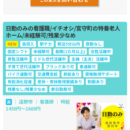
日勤のみの看護職/イチオシ/宮守町の特養老人
ホーム/未経験可/残業少なめ
NEW
高収入
駅チカ
駅近5分以内
夜勤なし
固定シフト
未経験可
長期(2カ月以上)
女性活躍中
男性活躍中
ミドル世代活躍中
主婦（主夫）活躍中
子育て世代活躍中
ブランクあり可
車通勤可
バイク通勤可
交通費支給
昇給あり
資格取得サポート
有給消化促進
産休・育休取得実績あり
制服あり
残業なし/残業少なめ
即日勤務可
｜ 遠野市 ｜ 看護師 ｜ 時給
派
1450円～1600円