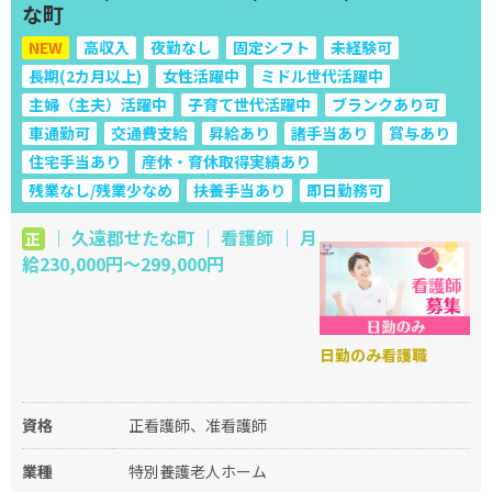
な町
NEW
高収入
夜勤なし
固定シフト
未経験可
長期(2カ月以上)
女性活躍中
ミドル世代活躍中
主婦（主夫）活躍中
子育て世代活躍中
ブランクあり可
車通勤可
交通費支給
昇給あり
諸手当あり
賞与あり
住宅手当あり
産休・育休取得実績あり
残業なし/残業少なめ
扶養手当あり
即日勤務可
｜ 久遠郡せたな町 ｜ 看護師 ｜ 月
正
給230,000円〜299,000円
日勤のみ看護職
資格
正看護師、准看護師
業種
特別養護老人ホーム