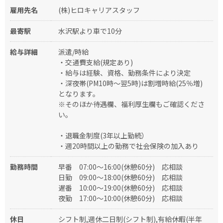
雇用先名
(株)ヒロキャリアスタッフ
最寄駅
水沢駅より車で10分
給与詳細
派遣/時給
・交通費支給(規定あり)
・給与は経験、資格、勤務条件により決定
・深夜帯(PM10時～翌5時)は割増時給(25％増)
となります。
※そのほか待遇欄、福利厚生欄もご確認くださ
い。
・退職金制度(3年以上勤続）
・週20時間以上の勤務で社会保険の加入あり
勤務時間
早番
07:00～16:00(休憩60分)
応相談
日勤
09:00～18:00(休憩60分)
応相談
遅番
10:00～19:00(休憩60分)
応相談
夜勤
17:00～10:00(休憩60分)
応相談
休日
シフト制,週休二日制(シフト制),有給休暇(半年