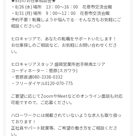
★8月のお仕事相談会★
・8/26 (水) 場所 13：00～16：00 花巻市交流会館
・8/31 (月) 場所 9：00～12：00 花巻市交流会館
予約不要！転職しようか悩んでる…そんな方もお気軽にご
相談ください◎
ヒロキャリアで、あなたの転職をサポートいたします！
お仕事探しのご相談など、お気軽にお問い合わせくださ
い。
ヒロキャリアスタッフ 盛岡営業所岩手県南エリア
コーディネーター：菅原(スガワラ)
・菅原直通080-3338-0332
・フリーダイヤル0120-070-775
ご要望に応じてZoomやMeetなどのオンライン面談も対応
可能ですので、ご応募ください。
ハローワークには掲載されていないような求人も取り扱っ
ております！
正社員やパート就業等、ご希望の働き方をご相談くださ
い。