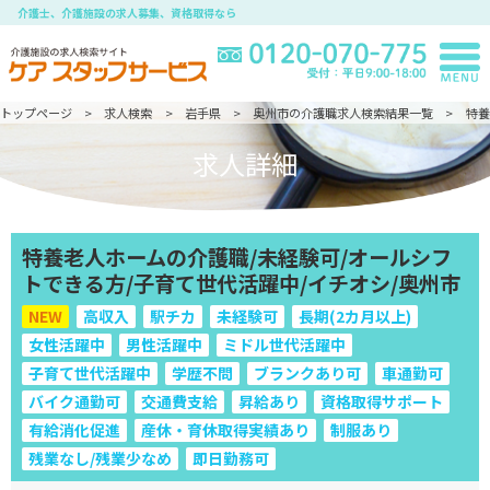
介護士、介護施設の求人募集、資格取得なら
トップページ
求人検索
岩手県
奥州市の介護職求人検索結果一覧
特養
求人詳細
特養老人ホームの介護職/未経験可/オールシフ
トできる方/子育て世代活躍中/イチオシ/奥州市
NEW
高収入
駅チカ
未経験可
長期(2カ月以上)
女性活躍中
男性活躍中
ミドル世代活躍中
子育て世代活躍中
学歴不問
ブランクあり可
車通勤可
バイク通勤可
交通費支給
昇給あり
資格取得サポート
有給消化促進
産休・育休取得実績あり
制服あり
残業なし/残業少なめ
即日勤務可