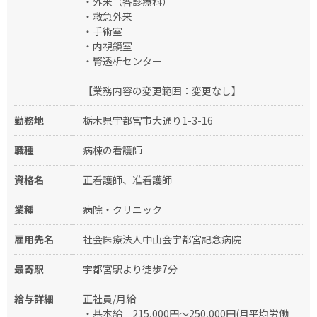
・外来（各診療科）
・救急外来
・手術室
・内視鏡室
・腎透析センター
【業務内容の変更範囲：変更なし】
勤務地
栃木県宇都宮市大通り1-3-16
職種
病棟の看護師
資格名
正看護師、准看護師
業種
病院・クリニック
雇用先名
社会医療法人中山会宇都宮記念病院
最寄駅
宇都宮駅より徒歩7分
給与詳細
正社員/月給
・基本給 215,000円〜250,000円(月平均労働