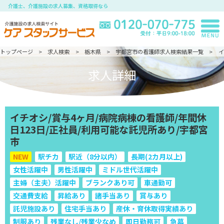
介護士、介護施設の求人募集、資格取得なら
トップページ
求人検索
栃木県
宇都宮市の看護師求人検索結果一覧
イ
求人詳細
イチオシ/賞与4ヶ月/病院病棟の看護師/年間休
日123日/正社員/利用可能な託児所あり/宇都宮
市
NEW
駅チカ
駅近（8分以内）
長期(2カ月以上)
女性活躍中
男性活躍中
ミドル世代活躍中
主婦（主夫）活躍中
ブランクあり可
車通勤可
交通費支給
昇給あり
諸手当あり
賞与あり
託児施設あり
住宅手当あり
産休・育休取得実績あり
制服あり
残業なし/残業少なめ
即日勤務可
急募