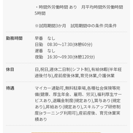
・時間外労働時間 あり 月平均時間外労働時間
5時間
※試用期間3か月 試用期間中の条件:同条件
勤務時間
早番
なし
日勤
08:30～17:30(休憩60分)
遅番
なし
夜勤
16:30～09:30(休憩120分)
休日
日,祝日,週休二日制(シフト制),有給休暇(半年経
過後付与),産前産後休業,育児休業,介護休業
待遇
マイカー通勤可,無料駐車場,各種社会保険等完
備(健康、厚生年金、雇用、労災),福利厚生サー
ビスあり,退職金制度(規定あり),賞与あり(規定
あり),昇給あり(規定あり),スキルアップ研修制
度(eラーニング利用可),産前産後、育児休業実
績あり