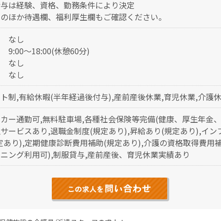
給与は経験、資格、勤務条件により決定
そのほか待遇欄、福利厚生欄もご確認ください。
番
なし
勤
9:00～18:00(休憩60分)
番
なし
勤
なし
ト制,有給休暇(半年経過後付与),産前産後休業,育児休業,介護
カー通勤可,無料駐車場,各種社会保険等完備(健康、厚生年金、
サービスあり,退職金制度(規定あり),昇給あり(規定あり),イ
定あり),定期健康診断費用補助(規定あり),介護の資格取得費用
ニング利用可),制服貸与,産前産後、育児休業実績あり