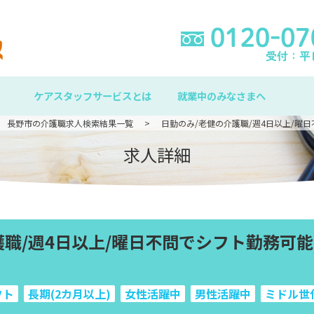
ケアスタッフサービスとは
就業中のみなさまへ
長野市の介護職求人検索結果一覧
日勤のみ/老健の介護職/週4日以上/曜
求人詳細
護職/週4日以上/曜日不問でシフト勤務可
フト
長期(2カ月以上)
女性活躍中
男性活躍中
ミドル世