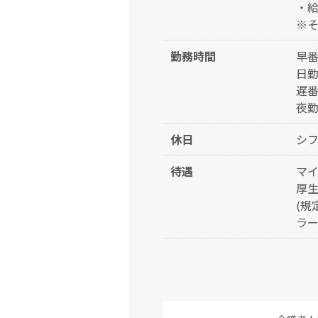
・
※
勤務時間
早
日
遅
夜
休日
シフ
待遇
マイ
厚生
(規
ラー