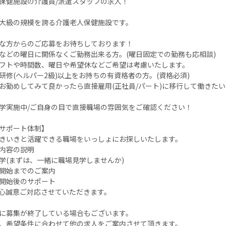
保健施設の介護員/派遣スタッフの求人！
大級の規模を誇る介護老人保健施設です。
な方からのご応募をお待ちしております！
などの曜日に関係なくご勤務出来る方。(曜日固定での勤務も応相談)
フトや時間数、曜日や希望休などご希望は考慮いたします。
研修(ヘルパー2級)以上をお持ちの有資格者の方。(資格必須)
お勤めしてみて良かったら直接雇用(正社員/パート)に移行して働きた
学実施中/ご自身の目で直接職場の雰囲気をご確認ください！
サポート体制】
きいきと活躍できる職場をいっしょにお探しいたします。
内容の説明
学(まずは、一緒に職場見学しませんか)
開始までのご案内
開始後のサポート
心誠意ご対応させていただきます。
に募集が終了している場合もございます。
、希望条件に合わせて他の求人をご案内させて頂きます。