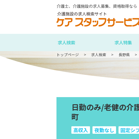
介護士、介護施設の求人募集、資格取得なら
求人検索
求人特集
トップページ
求人検索
長野県
日勤のみ/老健の介
町
高収入
夜勤なし
固定シ