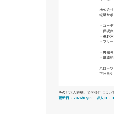
株式会
転職サポ
・コーデ
・保坂直通 
・長野営業所
・フリーダ
・労働者派
・職業紹介
ハローワ
正社員や
その他求人詳細、労働条件につい
更新日： 2026/07/09
求人ID： H