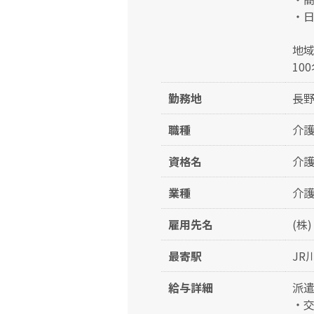
・
地
10
勤務地
長
職種
介護
資格名
介護
業種
介護
雇用先名
(株
最寄駅
JR
給与詳細
派遣
・交