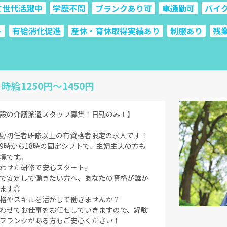
て世代活躍中
学歴不問
ブランクあり可
車通勤可
バイ
ト
有給消化促進
産休・育休取得実績あり
制服あり
残
 時給1250円～1450円
設の介護派遣スタッフ募集！日勤のみ！】
級/初任者研修以上の有資格者限定の求人です！
9時から18時の固定シフトで、主婦主夫の方も
境です。
わせた研修で安心スタート。
で安定して働きたい方へ、あなたの資格が誰か
ます◎
格やスキルを活かして働きませんか？
わせてお仕事をお任せしていきますので、経験
ブランクがある方もご安心ください！