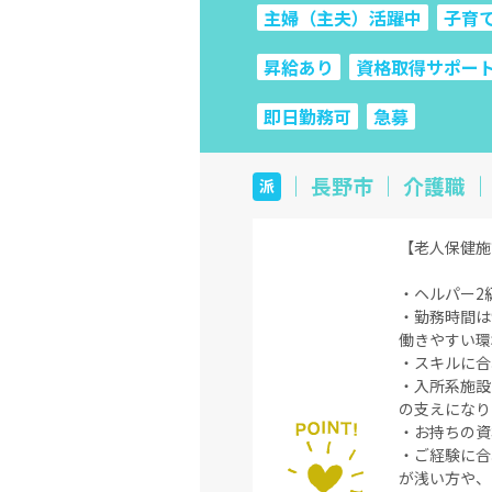
主婦（主夫）活躍中
子育
昇給あり
資格取得サポー
即日勤務可
急募
｜ 長野市 ｜ 介護職 ｜
派
【老人保健施
・ヘルパー2
・勤務時間は
働きやすい環
・スキルに合
・入所系施設
の支えになり
・お持ちの資
・ご経験に合
が浅い方や、