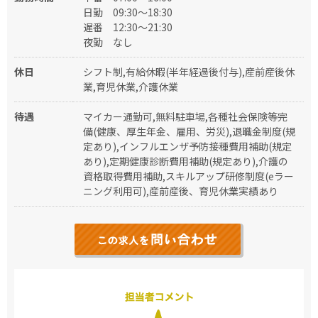
日勤
09:30～18:30
遅番
12:30～21:30
夜勤
なし
休日
シフト制,有給休暇(半年経過後付与),産前産後休
業,育児休業,介護休業
待遇
マイカー通勤可,無料駐車場,各種社会保険等完
備(健康、厚生年金、雇用、労災),退職金制度(規
定あり),インフルエンザ予防接種費用補助(規定
あり),定期健康診断費用補助(規定あり),介護の
資格取得費用補助,スキルアップ研修制度(eラー
ニング利用可),産前産後、育児休業実績あり