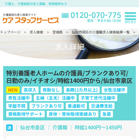
介護士、介護施設の求人募集、資格取得なら
トップページ
求人検索
宮城県
仙台市泉区の介護職求人検索結果一覧
求人詳細
特別養護老人ホームの介護員/ブランクあり可/
日勤のみ/イチオシ/時給1400円から/仙台市泉区
NEW
高収入
夜勤なし
長期(2カ月以上)
女性活躍中
男性活躍中
主婦（主夫）活躍中
子育て世代活躍中
学歴不問
ブランクあり可
車通勤可
交通費支給
資格取得サポート
産休・育休取得実績あり
急募
｜ 仙台市泉区 ｜ 介護職 ｜ 時給1400円～1450円
派