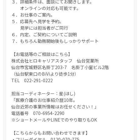
３．詳細条件は、面談にてお聞きします。
オンラインの対応も可能です。
４．お仕事のご案内。
５．応募先へ見学を予約。
見学には担当者がご同行
６．内定、ご契約についてご説明
７．もちろん勤務開始後もしっかりサポート
【お電話等のご相談はこちら】
株式会社ヒロキャリアスタッフ 仙台営業所
仙台市宮城野区名掛丁203-7 名掛丁小室ビル2階
（仙台駅東口のBiViより徒歩1分）
TEL 022-291-0222
担当コーディネーター：星(ほし)
「医療介護のお仕事紹介歴10年。
仙台近郊の事業所情報はお任せください！」
電話番号 070-6954-2290
※ショートメールやLINEでのやり取りもOK
【こちらからもお問い合わせできます】
・フリーダイヤル 0120-070-775