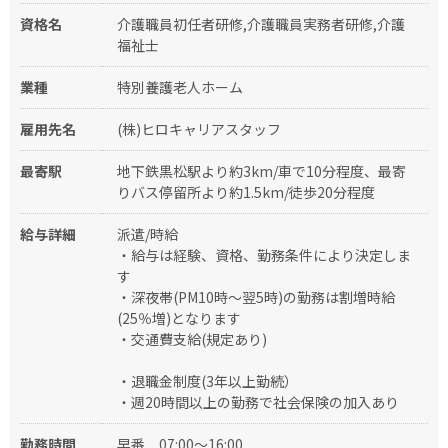
資格名
介護職員初任者研修,介護職員実務者研修,介護
福祉士
業種
特別養護老人ホーム
雇用先名
(株)ヒロキャリアスタッフ
最寄駅
地下鉄黒松駅より約3km/車で10分程度、最寄
りバス停留所より約1.5km/徒歩20分程度
給与詳細
派遣/時給
・給与は経験、資格、勤務条件により決定しま
す
・深夜帯(PM10時～翌5時)の勤務は割増時給
(25％増)となります
・交通費支給(規定あり)
・退職金制度(3年以上勤続）
・週20時間以上の勤務で社会保険の加入あり
勤務時間
早番
07:00～16:00