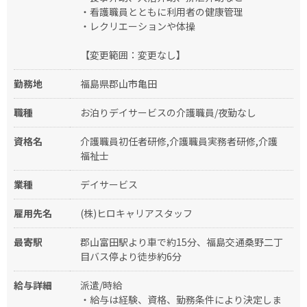
・看護職員とともに利用者の健康管理
・レクリエーションや体操
【変更範囲：変更なし】
勤務地
福島県郡山市亀田
職種
お泊りデイサービスの介護職員/夜勤なし
資格名
介護職員初任者研修,介護職員実務者研修,介護
福祉士
業種
デイサービス
雇用先名
(株)ヒロキャリアスタッフ
最寄駅
郡山富田駅より車で約15分、福島交通桑野二丁
目バス停より徒歩約6分
給与詳細
派遣/時給
・給与は経験、資格、勤務条件により決定しま