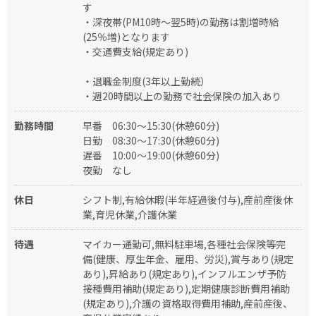
す
・深夜帯(PM10時～翌5時)の勤務は割増時給
(25％増)となります
・交通費支給(規定あり)
・退職金制度(3年以上勤続）
・週20時間以上の勤務で社会保険の加入あり
勤務時間
早番
06:30～15:30(休憩60分)
日勤
08:30～17:30(休憩60分)
遅番
10:00～19:00(休憩60分)
夜勤
なし
休日
シフト制,有給休暇(半年経過後付与),産前産後休
業,育児休業,介護休業
待遇
マイカー通勤可,無料駐車場,各種社会保険等完
備(健康、厚生年金、雇用、労災),賞与あり(規定
あり),昇給あり(規定あり),インフルエンザ予防
接種費用補助(規定あり),定期健康診断費用補助
(規定あり),介護の資格取得費用補助,産前産後、