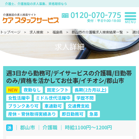
介護士、介護施設の求人募集、資格取得なら
トップページ
求人検索
福島県
郡山市の介護職求人検索結果一覧
週3
求人詳細
週3日から勤務可/デイサービスの介護職/日勤帯
のみ/資格を活かしてお仕事/イチオシ/郡山市
NEW
夜勤なし
固定シフト
長期(2カ月以上)
女性活躍中
ミドル世代活躍中
学歴不問
ブランクあり可
車通勤可
交通費支給
産休・育休取得実績あり
即日勤務可
急募
｜ 郡山市 ｜ 介護職 ｜ 時給1100円～1200円
派