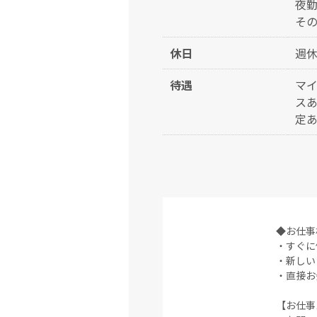
夜
その
休日
週休
待遇
マイ
スあ
定あ
◆お仕事
・すぐに
・新しい
・直接お
【お仕事