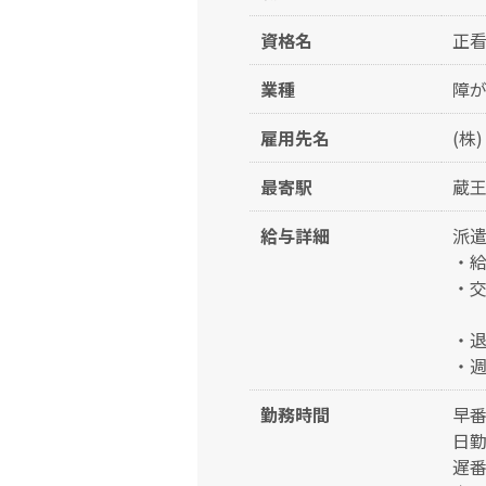
資格名
正
業種
障
雇用先名
(株
最寄駅
蔵王
給与詳細
派遣
・
・交
・退
・週
勤務時間
早
日
遅