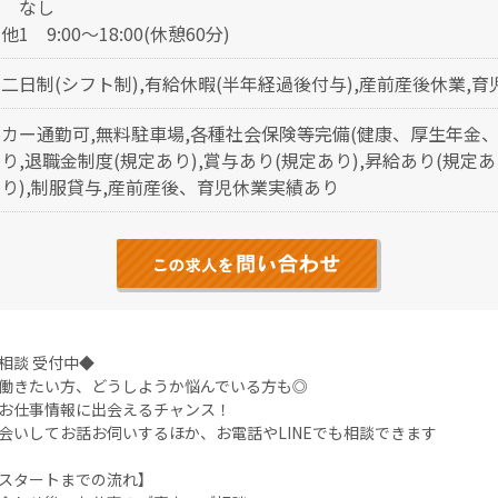
勤
なし
他1
9:00～18:00(休憩60分)
二日制(シフト制),有給休暇(半年経過後付与),産前産後休業,育
カー通勤可,無料駐車場,各種社会保険等完備(健康、厚生年金、
り,退職金制度(規定あり),賞与あり(規定あり),昇給あり(規定
り),制服貸与,産前産後、育児休業実績あり
相談 受付中◆
働きたい方、どうしようか悩んでいる方も◎
お仕事情報に出会えるチャンス！
会いしてお話お伺いするほか、お電話やLINEでも相談できます
スタートまでの流れ】