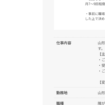
月7～9回程
・事前に職場
した上で決め
仕事内容
山形
す。
【
・
・受
・
【
勤務地
山
職種
障が