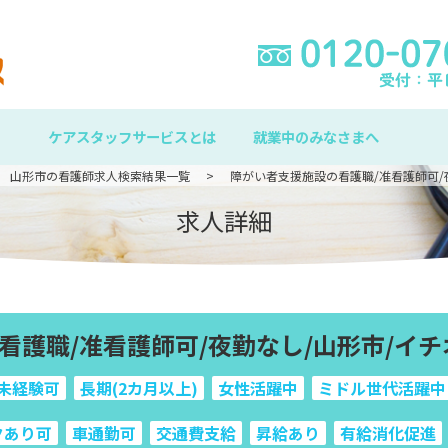
ケアスタッフサービスとは
就業中のみなさまへ
山形市の看護師求人検索結果一覧
障がい者支援施設の看護職/准看護師可/
求人詳細
看護職/准看護師可/夜勤なし/山形市/イチ
未経験可
長期(2カ月以上)
女性活躍中
ミドル世代活躍中
クあり可
車通勤可
交通費支給
昇給あり
有給消化促進