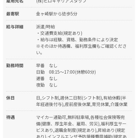
雇用先名
(株)ヒロキャリアスタッフ
最寄駅
金ヶ崎駅から徒歩5分
給与詳細
派遣/時給
・交通費支給(規定あり)
・給与は経験、資格、勤務条件により決定
※そのほか待遇欄、福利厚生欄もご確認くださ
い。
勤務時間
早番
なし
日勤
08:15～17:00(休憩60分)
遅番
なし
夜勤
なし
休日
日,シフト制,週休二日制(シフト制),有給休暇(半
年経過後付与),産前産後休業,育児休業,介護休業
待遇
マイカー通勤可,無料駐車場,各種社会保険等完
備(健康、厚生年金、雇用、労災),福利厚生サー
ビスあり,退職金制度(規定あり),昇給あり(規定
あり),インフルエンザ予防接種費用補助(規定あ