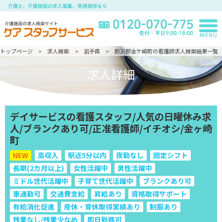
介護士、介護施設の求人募集、資格取得なら
トップページ
求人検索
岩手県
胆沢郡金ケ崎町の看護師求人検索結果一覧
求人詳細
デイサービスの看護スタッフ/人気の日曜休み求
人/ブランクあり可/正准看護師/イチオシ/金ヶ崎
町
NEW
高収入
駅近5分以内
夜勤なし
固定シフト
長期(2カ月以上)
女性活躍中
男性活躍中
ミドル世代活躍中
子育て世代活躍中
ブランクあり可
車通勤可
交通費支給
昇給あり
資格取得サポート
有給消化促進
産休・育休取得実績あり
制服あり
残業なし/残業少なめ
即日勤務可