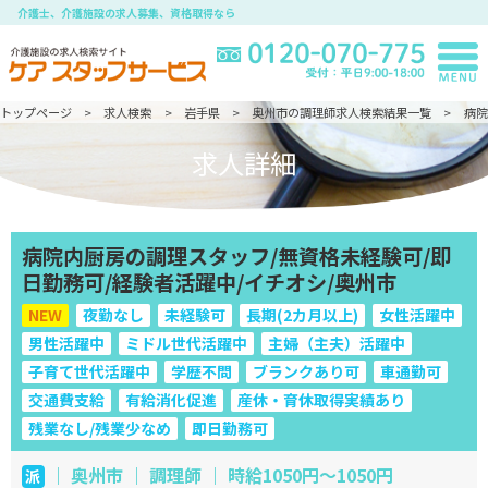
介護士、介護施設の求人募集、資格取得なら
トップページ
求人検索
岩手県
奥州市の調理師求人検索結果一覧
病院
求人詳細
病院内厨房の調理スタッフ/無資格未経験可/即
日勤務可/経験者活躍中/イチオシ/奥州市
NEW
夜勤なし
未経験可
長期(2カ月以上)
女性活躍中
男性活躍中
ミドル世代活躍中
主婦（主夫）活躍中
子育て世代活躍中
学歴不問
ブランクあり可
車通勤可
交通費支給
有給消化促進
産休・育休取得実績あり
残業なし/残業少なめ
即日勤務可
｜ 奥州市 ｜ 調理師 ｜ 時給1050円～1050円
派