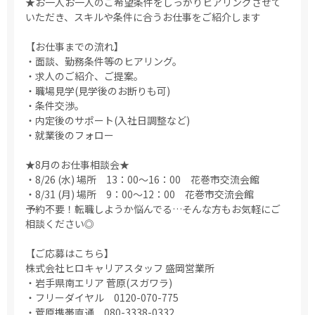
★お一人お一人のご希望条件をしっかりヒアリングさせて
いただき、スキルや条件に合うお仕事をご紹介します
【お仕事までの流れ】
・面談、勤務条件等のヒアリング。
・求人のご紹介、ご提案。
・職場見学(見学後のお断りも可)
・条件交渉。
・内定後のサポート(入社日調整など)
・就業後のフォロー
★8月のお仕事相談会★
・8/26 (水) 場所 13：00～16：00 花巻市交流会館
・8/31 (月) 場所 9：00～12：00 花巻市交流会館
予約不要！転職しようか悩んでる…そんな方もお気軽にご
相談ください◎
【ご応募はこちら】
株式会社ヒロキャリアスタッフ 盛岡営業所
・岩手県南エリア 菅原(スガワラ)
・フリーダイヤル 0120-070-775
・菅原携帯直通 080-3338-0332