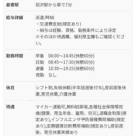
最寄駅
前沢駅から車で7分
給与詳細
派遣/時給
・交通費支給(規定あり)
・給与は経験、資格、勤務条件により決定
※そのほか待遇欄、福利厚生欄もご確認くださ
い。
勤務時間
早番
06:00〜14:45(休憩60分)
日勤
08:45〜17:30(休憩60分)
遅番
10:30〜19:15(休憩60分)
夜勤
なし
休日
シフト制,有給休暇(半年経過後付与),産前産後休
業,育児休業,介護休業
待遇
マイカー通勤可,無料駐車場,各種社会保険等完
備(健康、厚生年金、雇用、労災),退職金制度(規
定あり),インフルエンザ予防接種費用補助(規定
あり),定期健康診断費用補助(規定あり),産前産
後、育児休業実績あり