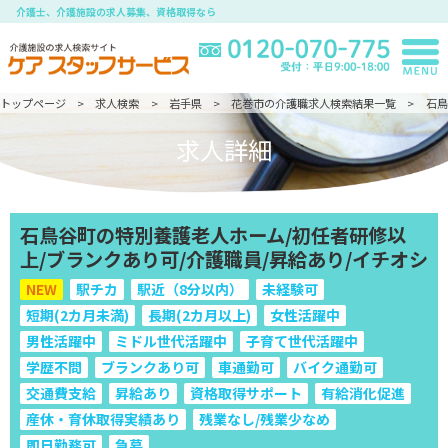
介護士、介護施設の求人募集、資格取得なら
トップページ
求人検索
岩手県
花巻市の介護職求人検索結果一覧
石鳥
求人詳細
石鳥谷町の特別養護老人ホーム/初任者研修以
上/ブランクあり可/介護職員/昇給あり/イチオシ
NEW
駅チカ
駅近（8分以内）
未経験可
短期(2カ月未満)
長期(2カ月以上)
女性活躍中
男性活躍中
ミドル世代活躍中
子育て世代活躍中
学歴不問
ブランクあり可
車通勤可
バイク通勤可
交通費支給
昇給あり
資格取得サポート
有給消化促進
産休・育休取得実績あり
残業なし/残業少なめ
即日勤務可
急募