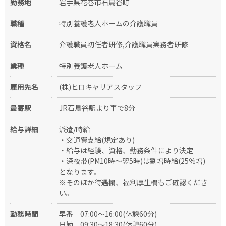
勤務地
岩手県花巻市石鳥谷町
職種
特別養護老人ホームの介護職員
資格名
介護職員初任者研修,介護職員実務者研修
業種
特別養護老人ホーム
雇用先名
(株)ヒロキャリアスタッフ
最寄駅
JR石鳥谷駅より車で8分
給与詳細
派遣/時給
・交通費支給(規定あり)
・給与は経験、資格、勤務条件により決定
・深夜帯(PM10時～翌5時)は割増時給(25％増)
となります。
※そのほか待遇欄、福利厚生欄もご確認くださ
い。
勤務時間
早番
07:00～16:00(休憩60分)
日勤
09:30～18:30(休憩60分)