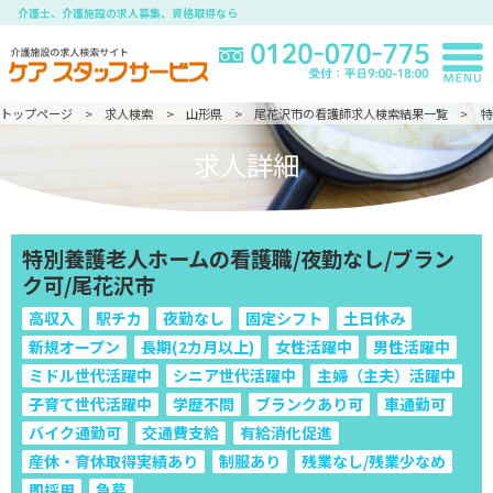
介護士、介護施設の求人募集、資格取得なら
トップページ
求人検索
山形県
尾花沢市の看護師求人検索結果一覧
特
求人詳細
特別養護老人ホームの看護職/夜勤なし/ブラン
ク可/尾花沢市
高収入
駅チカ
夜勤なし
固定シフト
土日休み
新規オープン
長期(2カ月以上)
女性活躍中
男性活躍中
ミドル世代活躍中
シニア世代活躍中
主婦（主夫）活躍中
子育て世代活躍中
学歴不問
ブランクあり可
車通勤可
バイク通勤可
交通費支給
有給消化促進
産休・育休取得実績あり
制服あり
残業なし/残業少なめ
即採用
急募