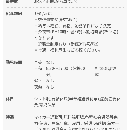
最寄駅
JR大石田駅から車で5分
給与詳細
派遣/時給
・交通費支給(規定あり)
・給与は経験、資格、勤務条件により決定
・深夜帯(PM10時～翌5時)は割増時給(25％増)
となります
・退職金制度有り（勤続3年経過後）
※待遇・福利厚生もご参照ください。
勤務時間
早番
なし
日勤
8:30～17:00（休憩60
相談OK,応相
分）
談
遅番
なし
夜勤
なし
休日
シフト制,有給休暇(半年経過後付与),産前産後休
業,育児休業
待遇
マイカー通勤可,無料駐車場,各種社会保険等完
備(健康、厚生年金、雇用、労災),福利厚生サー
ビスあり,退職金制度(規定あり),インフルエンザ