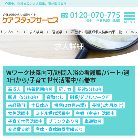
介護士、介護施設の求人募集、資格取得なら
トップページ
求人検索
宮城県
石巻市の看護師求人検索結果一覧
Wワ
求人詳細
Wワーク扶養内可/訪問入浴の看護職/パート/週
1日から/子育て世代活躍中/石巻市
高収入
扶養範囲内可
駅チカ
駅近5分以内
駅近（8分以内）
夜勤なし
副業/ダブルワーク可
未経験可
土日休み
短期(2カ月未満)
長期(2カ月以上)
女性活躍中
ミドル世代活躍中
主婦（主夫）活躍中
子育て世代活躍中
ブランクあり可
車通勤可
交通費支給
産休・育休取得実績あり