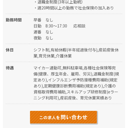
・退職金制度(3年以上勤続）
・週20時間以上の勤務で社会保険の加入あり
勤務時間
早番
なし
日勤
8:30～17:30
応相談
遅番
なし
夜勤
なし
休日
シフト制,有給休暇(半年経過後付与),産前産後休
業,育児休業,介護休業
待遇
マイカー通勤可,無料駐車場,各種社会保険等完
備(健康、厚生年金、雇用、労災),退職金制度(規
定あり),インフルエンザ予防接種費用補助(規定
あり),定期健康診断費用補助(規定あり),介護の
資格取得費用補助,スキルアップ研修制度(eラー
ニング利用可),産前産後、育児休業実績あり