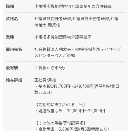
職種
小規模多機能型居宅介護事業所の介護職員
資格名
介護職員初任者研修,介護職員実務者研修,介護
福祉士,無資格
業種
小規模多機能型居宅介護事業所
雇用先名
社会福祉法人柏友会 小規模多機能型デイサービ
スセンターりんごの郷
最寄駅
平賀駅から車5分
給与詳細
正社員/月給
・基本給149,700円〜149,700円(月平均労働日
数21.5日)
【定期的に支払われる手当】
・処遇改善手当 30,000円～30,000円
【その他の手当等付記事項】
・夜勤手当 5,000円/回(月5回程度あり)